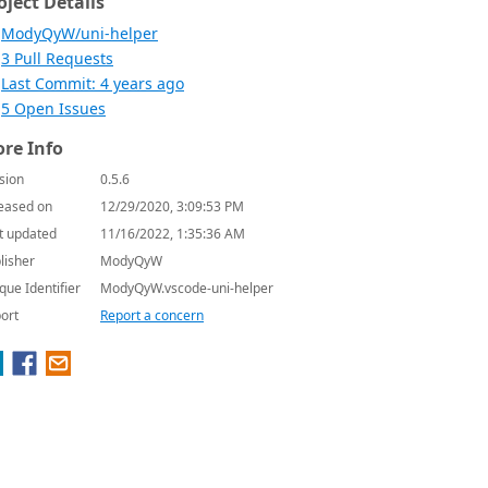
oject Details
ModyQyW/uni-helper
3 Pull Requests
Last Commit: 4 years ago
5 Open Issues
re Info
sion
0.5.6
eased on
12/29/2020, 3:09:53 PM
t updated
11/16/2022, 1:35:36 AM
lisher
ModyQyW
que Identifier
ModyQyW.vscode-uni-helper
ort
Report a concern