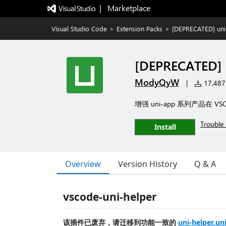
|   Marketplace
Visual Studio Code
>
Extension Packs
>
[DEPRECATED] uni
[DEPRECATED] 
ModyQyW
|
17,487 
增强 uni-app 系列产品在 V
Trouble 
Install
Overview
Version History
Q & A
vscode-uni-helper
该插件已废弃，请迁移到功能一致的
uni-helper.un