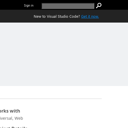
Sign in
New to Visual Studio Code?
Get it now.
rks with
iversal, Web