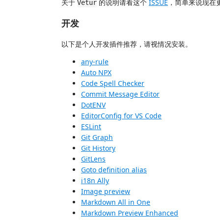
关于
的说明请看这个
ISSUE
，简单来说现在
Vetur
开发
以下是个人开发插件推荐，请视情况安装。
any-rule
Auto NPX
Code Spell Checker
Commit Message Editor
DotENV
EditorConfig for VS Code
ESLint
Git Graph
Git History
GitLens
Goto definition alias
i18n Ally
Image preview
Markdown All in One
Markdown Preview Enhanced