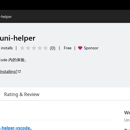
-helper
uni-helper
(
0
)
installs
|
|
Free
|
Sponsor
SCode 内的体验。
Installing?
Rating & Review
Wo
Un
i-helper-vscode
。