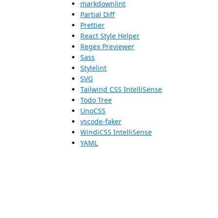
markdownlint
Partial Diff
Prettier
React Style Helper
Regex Previewer
Sass
Stylelint
SVG
Tailwind CSS IntelliSense
Todo Tree
UnoCSS
vscode-faker
WindiCSS IntelliSense
YAML