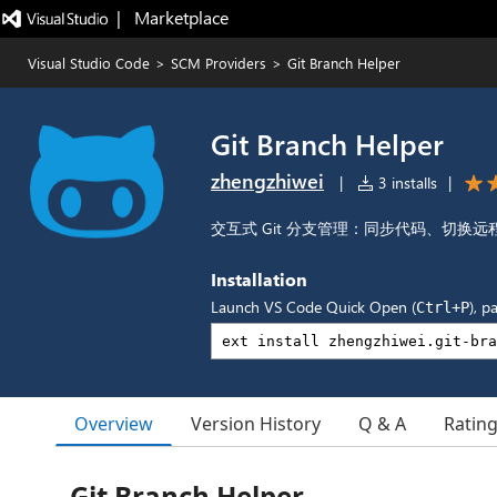
|   Marketplace
Visual Studio Code
>
SCM Providers
>
Git Branch Helper
Git Branch Helper
zhengzhiwei
|
3 installs
|
交互式 Git 分支管理：同步代码、切换
Installation
Launch VS Code Quick Open (
), p
Ctrl+P
Overview
Version History
Q & A
Ratin
Git Branch Helper