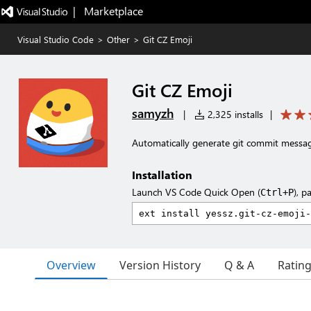
|   Marketplace
Visual Studio Code
>
Other
>
Git CZ Emoji
Git CZ Emoji
samyzh
|
2,325 installs
|
Automatically generate git commit messag
Installation
Launch VS Code Quick Open (
), p
Ctrl+P
Overview
Version History
Q & A
Ratin