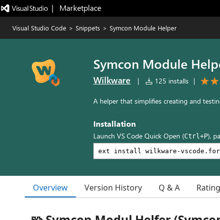
|   Marketplace
Visual Studio Code
>
Snippets
>
Symcon Module Helper
Symcon Module Help
Wilkware
|
125 installs
|
A helper that simplifies creating and tes
Installation
Launch VS Code Quick Open (
), p
Ctrl+P
Overview
Version History
Q & A
Ratin
🧩 Symcon Modul Helfer (Symco