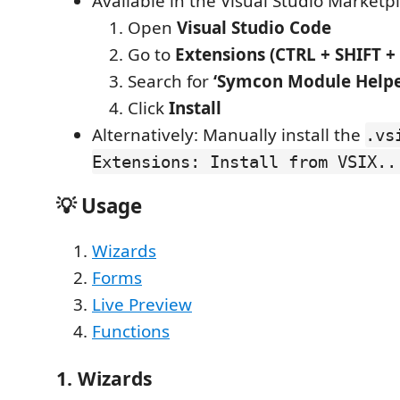
Available in the Visual Studio Marketp
Open
Visual Studio Code
Go to
Extensions (CTRL + SHIFT +
Search for
‘Symcon Module Helpe
Click
Install
Alternatively: Manually install the
.vs
Extensions: Install from VSIX..
💡 Usage
Wizards
Forms
Live Preview
Functions
1. Wizards