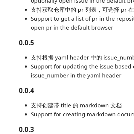
optionally open issue in the default b
支持获取仓库中的 pr 列表，可选择 pr
Support to get a list of pr in the reposi
open pr in the default browser
0.0.5
支持根据 yaml header 中的 issue_numb
Support for updating the issue based 
issue_number in the yaml header
0.0.4
支持创建带 title 的 markdown 文档
Support for creating markdown docume
0.0.3