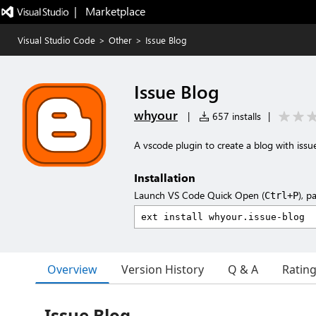
|   Marketplace
Visual Studio Code
>
Other
>
Issue Blog
Issue Blog
whyour
|
657 installs
|
A vscode plugin to create a blog with issu
Installation
Launch VS Code Quick Open (
), p
Ctrl+P
Overview
Version History
Q & A
Ratin
Issue Blog