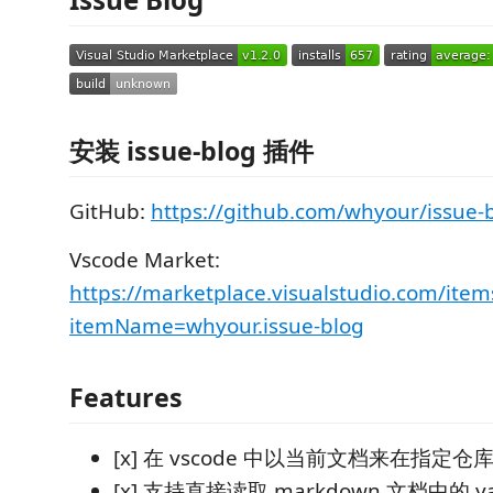
安装 issue-blog 插件
GitHub:
https://github.com/whyour/issue-
Vscode Market:
https://marketplace.visualstudio.com/item
itemName=whyour.issue-blog
Features
[x] 在 vscode 中以当前文档来在指定仓库
[x] 支持直接读取 markdown 文档中的 ya