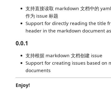
支持直接读取 markdown 文档中的 yaml he
作为 issue 标题
Support for directly reading the title 
header in the markdown document as t
0.0.1
支持根据 markdown 文档创建 issue
Support for creating issues based o
documents
Enjoy!