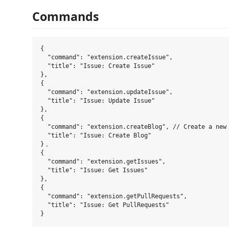
Commands
{

  "command": "extension.createIssue",

  "title": "Issue: Create Issue"

},

{

  "command": "extension.updateIssue",

  "title": "Issue: Update Issue"

},

{

  "command": "extension.createBlog", // Create a new 
  "title": "Issue: Create Blog"

}，

{

  "command": "extension.getIssues",

  "title": "Issue: Get Issues"

},

{

  "command": "extension.getPullRequests",

  "title": "Issue: Get PullRequests"
