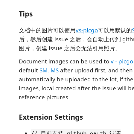
Tips
文档中的图片可以使用
vs-picgo
可以用默认的
后，然后创建 issue 之后，会自动上传到 gi
图片，创建 issue 之后会无法引用照片。
Document images can be used to
v - picgo
default
SM. MS
after upload first, and then 
automatically be uploaded to the lot, if th
images, local created after the issue will b
reference pictures.
Extension Settings
// 目前支持 github oauth 认证