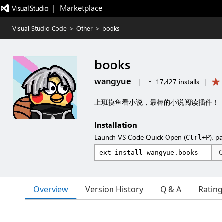
|   Marketplace
Visual Studio Code
>
Other
>
books
books
wangyue
|
17,427 installs
|
上班摸鱼看小说，最棒的小说阅读插件！
Installation
Launch VS Code Quick Open (
), p
Ctrl+P
Overview
Version History
Q & A
Ratin