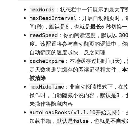
：状态栏中一行展示的最大字
maxWords
：开启自动翻页时，
maxReadInterval
间(秒)，
，也就是
最长
6 秒切换
默认是6
：你的阅读速度，默认以
readSpeed
30
度。该配置将参与自动翻页的逻辑中，你
自动翻页的速度越快，反之同理
：本地缓存过期时间(天)，
cacheExpire
定天数将删除缓存的阅读记录和文件，
本
被清除
：非自动阅读模式下，在指
maxHideTime
操作时，自动隐藏小说内容，
，
默认是3
未操作将隐藏内容
：
autoLoadBooks(v1.1.10开始支持)
加载书籍，
，也就是
不自动
默认是false