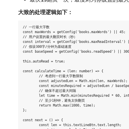
大致的处理逻辑如下：
// 一行最大字数

const maxWords = getConfig('books.maxWords') || 45;

// 用户设置的最大翻页时长（秒）

const interval = getConfig('books.maxReadInterval') |
// 假设300字/分钟为基础速度

const baseSpeed = getConfig('books.readSpeed') || 300
this.autoRead = true;

const calculateTime = (len: number) => {

	// 考虑到一行最大字数限制

	const adjustedLen = Math.min(len, maxWords);

	const minutesRequired = adjustedLen / baseSpeed;

	// 确保不超过最大间隔

	let time = Math.min(minutesRequired * 60, interval) * 1000;

	// 至少1秒钟，避免太快翻页

	return Math.max(1000, time);

};

const next = () => {

	const len = this.textLineBtn.text.length;
