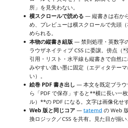
所」を見失わない。
横スクロールで読める
— 縦書きは右か
め、プレビューは横スクロールで先頭（
められる。
本物の縦書き組版
— 禁則処理・英数字
ラウザネイティブ CSS に委譲。傍点（
*
引用・リスト・水平線も縦書きで自然に
みやすい濃い墨に固定（エディタテーマ
い）。
絵巻 PDF 書き出し
— 本文を既定ブラウ
ら「PDF で保存」すると**横に長い一
ル）**の PDF になる。文字は画像化
Web 版と同じコア
—
tatemd
の Web 
換ロジック／CSS を共有。見た目が揃