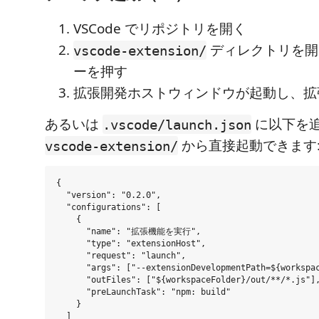
VSCode でリポジトリを開く
ディレクトリを開い
vscode-extension/
ーを押す
拡張開発ホストウィンドウが起動し、拡
あるいは
に以下を
.vscode/launch.json
から直接起動できます
vscode-extension/
{

  "version": "0.2.0",

  "configurations": [

    {

      "name": "拡張機能を実行",

      "type": "extensionHost",

      "request": "launch",

      "args": ["--extensionDevelopmentPath=${workspac
      "outFiles": ["${workspaceFolder}/out/**/*.js"],
      "preLaunchTask": "npm: build"

    }

  ]
