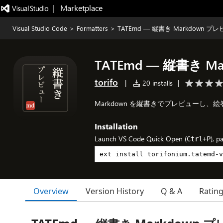
|   Marketplace
Visual Studio Code
>
Formatters
>
TATEmd — 縦書き Markdown プ
TATEmd — 縦書き M
torifo
|
20 installs
|
Markdown を縦書きでプレビューし、絵巻
Installation
Launch VS Code Quick Open (
), p
Ctrl+P
Overview
Version History
Q & A
Ratin