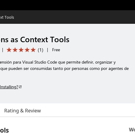
xt Tools
ons as Context Tools
(
1
)
|
|
Free
ensión para Visual Studio Code que permite definir, organizar y
les que pueden ser consumidas tanto por personas como por agentes de
Installing?
Rating & Review
ols
Wo