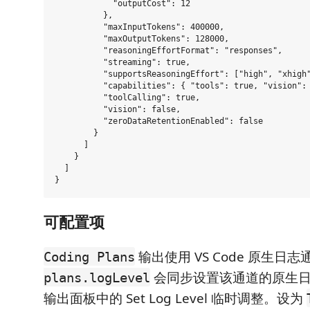
            "outputCost": 12

          },

          "maxInputTokens": 400000,

          "maxOutputTokens": 128000,

          "reasoningEffortFormat": "responses",

          "streaming": true,

          "supportsReasoningEffort": ["high", "xhigh"
          "capabilities": { "tools": true, "vision": 
          "toolCalling": true,

          "vision": false,

          "zeroDataRetentionEnabled": false

        }

      ]

    }

  ]

可配置项
输出使用 VS Code 原生日志
Coding Plans
会同步设置该通道的原生日
plans.logLevel
输出面板中的 Set Log Level 临时调整。设为