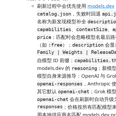
刷新过程中会优先使用
models.dev
，失败时回退
catalog.json
api.
名称为新发现模型补全
descriptio
、
、
capabilities
contextSize
a
；匹配时会忽略模型名最后
price
（如
）；
会显
:free
description
Family | Weights | ReleaseD
自模型 ID 前缀；
capabilities.t
models.dev 的
；新模
reasoning
模型自身来源推导：OpenAI 与 Grok
，Anthropic
openai-responses
其它默认
；Grok 
openai-chat
会在刷新时自动升级
openai-chat
responses
；价格按所有匹配模型
用本地供应商名匹配 models.dev p