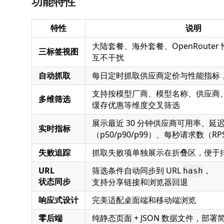
功能特性
特性
说明
大陆套餐、海外套餐、OpenRoute
三标签视图
互不干扰
自动抓取
每日定时抓取供应商定价与性能指标
支持按模型厂商、模型名称、供应商
多维筛选
缓存优惠等维度交叉筛选
展示最近 30 分钟供应商可用率、延
实时指标
（p50/p90/p99）、每秒请求数（RP
失败追踪
抓取失败项单独展示在折叠区，便于
URL
筛选条件自动同步到 URL
，
hash
状态同步
支持分享链接和浏览器回退
响应式设计
完美适配桌面端和移动端浏览
零后端
纯静态页面 + JSON 数据文件，部