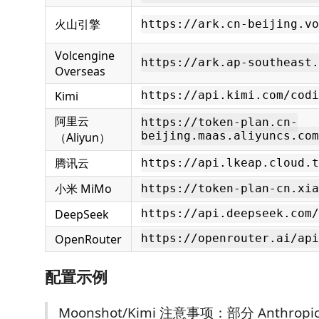
火山引擎
https://ark.cn-beijing.vo
Volcengine
https://ark.ap-southeast.
Overseas
Kimi
https://api.kimi.com/codi
阿里云
https://token-plan.cn-
（Aliyun）
beijing.maas.aliyuncs.com
腾讯云
https://api.lkeap.cloud.t
小米 MiMo
https://token-plan-cn.xia
DeepSeek
https://api.deepseek.com/
OpenRouter
https://openrouter.ai/api
配置示例
Moonshot/Kimi 注意事项：部分 Anthropic-