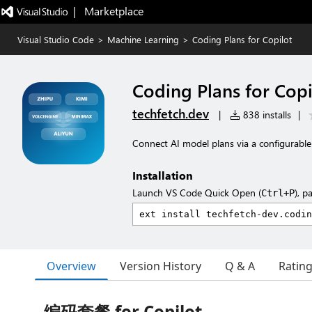
|   Marketplace
Visual Studio Code
>
Machine Learning
>
Coding Plans for Copilot
Coding Plans for Copi
techfetch.dev
|
838 installs
|
Connect AI model plans via a configurable 
Installation
Launch VS Code Quick Open (
), p
Ctrl+P
Overview
Version History
Q & A
Ratin
编码套餐 for Copilot