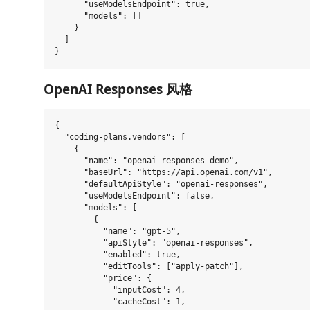
      "useModelsEndpoint": true,

      "models": []

    }

  ]

OpenAI Responses 风格
{

  "coding-plans.vendors": [

    {

      "name": "openai-responses-demo",

      "baseUrl": "https://api.openai.com/v1",

      "defaultApiStyle": "openai-responses",

      "useModelsEndpoint": false,

      "models": [

        {

          "name": "gpt-5",

          "apiStyle": "openai-responses",

          "enabled": true,

          "editTools": ["apply-patch"],

          "price": {

            "inputCost": 4,

            "cacheCost": 1,
