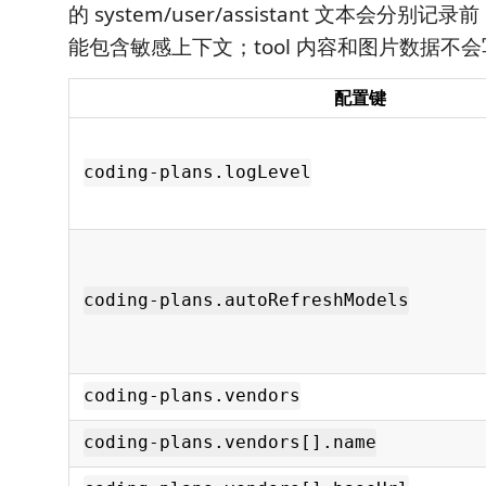
的 system/user/assistant 文本会分别记录
能包含敏感上下文；tool 内容和图片数据不
配置键
coding-plans.logLevel
coding-plans.autoRefreshModels
coding-plans.vendors
coding-plans.vendors[].name