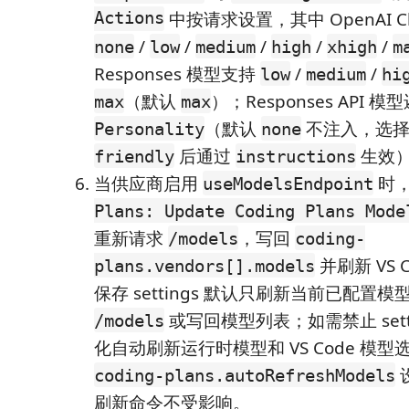
Actions
中按请求设置，其中 OpenAI C
/
/
/
/
/
none
low
medium
high
xhigh
m
Responses 模型支持
/
/
low
medium
hi
（默认
）；Responses API 
max
max
（默认
不注入，选
Personality
none
后通过
生效
friendly
instructions
当供应商启用
时
useModelsEndpoint
Plans: Update Coding Plans Mode
重新请求
，写回
/models
coding-
并刷新 VS 
plans.vendors[].models
保存 settings 默认只刷新当前已配置
或写回模型列表；如需禁止 setting
/models
化自动刷新运行时模型和 VS Code 模
coding-plans.autoRefreshModels
刷新命令不受影响。