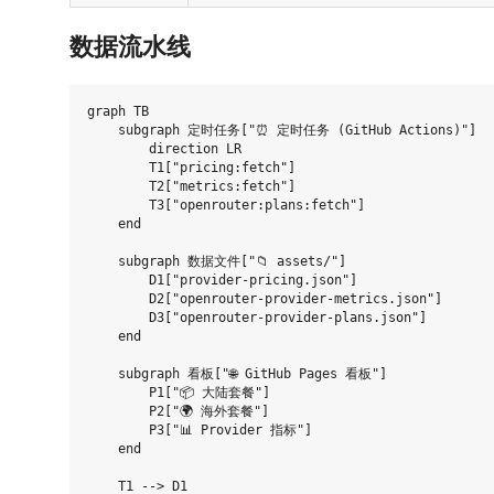
数据流水线
graph TB

    subgraph 定时任务["⏰ 定时任务 (GitHub Actions)"]

        direction LR

        T1["pricing:fetch"]

        T2["metrics:fetch"]

        T3["openrouter:plans:fetch"]

    end

    subgraph 数据文件["📁 assets/"]

        D1["provider-pricing.json"]

        D2["openrouter-provider-metrics.json"]

        D3["openrouter-provider-plans.json"]

    end

    subgraph 看板["🌐 GitHub Pages 看板"]

        P1["📦 大陆套餐"]

        P2["🌍 海外套餐"]

        P3["📊 Provider 指标"]

    end

    T1 --> D1
