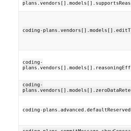
plans.vendors[].models[].supportsReas
coding-plans.vendors[].models[].editT
coding-
plans.vendors[].models[].reasoningEff
coding-
plans.vendors[].models[].zeroDataRete
coding-plans.advanced.defaultReserved