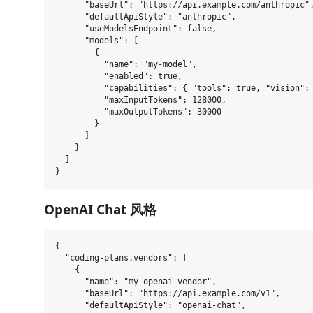
      "baseUrl": "https://api.example.com/anthropic",
      "defaultApiStyle": "anthropic",

      "useModelsEndpoint": false,

      "models": [

        {

          "name": "my-model",

          "enabled": true,

          "capabilities": { "tools": true, "vision": 
          "maxInputTokens": 128000,

          "maxOutputTokens": 30000

        }

      ]

    }

  ]

OpenAI Chat 风格
{

  "coding-plans.vendors": [

    {

      "name": "my-openai-vendor",

      "baseUrl": "https://api.example.com/v1",

      "defaultApiStyle": "openai-chat",
