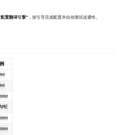
"配置翻译引擎"
，按引导完成配置并自动测试连通性。
例
me
me
ame
AME
ame
ame