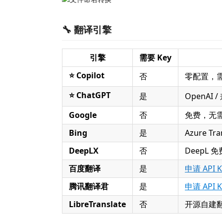
🔧 翻译引擎
引擎
需要 Key
⭐ Copilot
否
零配置，需安装
⭐ ChatGPT
是
OpenAI 
Google
否
免费，无
Bing
是
Azure T
DeepLX
否
DeepL
百度翻译
是
申请 API K
腾讯翻译君
是
申请 API K
LibreTranslate
否
开源自建