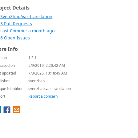
oject Details
SvenZhao/var-translation
3 Pull Requests
Last Commit: a month ago
6 Open Issues
re Info
sion
1.3.1
eased on
5/9/2019, 2:20:42 AM
t updated
7/3/2026, 10:18:49 AM
lisher
svenzhao
que Identifier
svenzhao.var-translation
ort
Report a concern