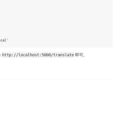
向
即可。
http://localhost:5000/translate