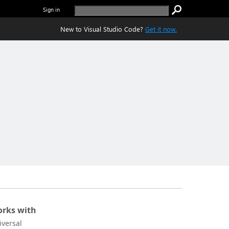
Sign in
New to Visual Studio Code?
Get it now.
rks with
iversal