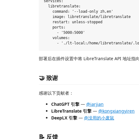
services:

  libretranslate:

    command: '--load-only zh,en'

    image: libretranslate/libretranslate

    restart: unless-stopped

    ports:

      - '5000:5000'

    volumes:

部署后在插件设置中将 LibreTranslate API 地址指
🤝 致谢
感谢以下贡献者：
ChatGPT 引擎
—
@iarjian
LibreTranslate 引擎
—
@kongxiangyiren
DeepLX 引擎
—
@没用的小废鼠
📝 反馈