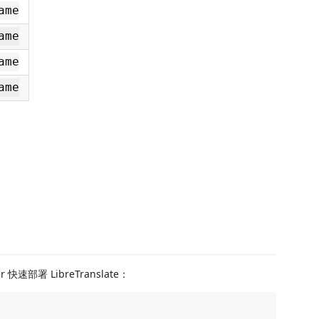
ame
ame
ame
ame
部署 LibreTranslate：