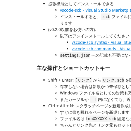
拡張機能としてインストールできる
vscode-scb - Visual Studio Marketpl
インストールすると、
ファイルに
.scb
ります
(v0.2.0以前をお使いの方):
以下はアンインストールしてください（v
vscode-scb syntax - Visual St
vscode-scb commands - Visual
への記載も不要になっ
settings.json
主な操作とショートカットキー
Shift + Enter:
から
を
[リンク]
リンク.scb
存在しない場合は新規かつ未保存とし
Windows ファイル名としての対策
またカーソルが
内になくても、近
[ ]
Ctrl + Alt + N: スクラッチページを新規作
すぐに書き殴れるページを新規します
ファイル名は
固定な
tmpXXXXXX.scb
ちゃんとリンク先とリンク元もセット