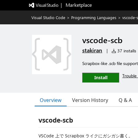
|   Marketplace
Visual Studio Code
>
Programming Languages
>
vscode-
vscode-scb
stakiran
|
37 installs
Scrapbox-like .scb file suppo
Trouble 
Install
Overview
Version History
Q & A
vscode-scb
VSCode 上で Scrapbox ライクにガシガシ書く。