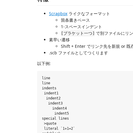
Scrapbox
ライクなフォーマット
箇条書きベース
1-スペースインデント
で別ファイルにリン
[ブラケット一つ]
素早い遷移
Shift + Enter でリンク先を新規 or
.scb ファイルとしてつくります
以下例:
line

line

indents

 indent1

  indent2

   indent3

     indent4

      indent5

special lines

 >quote

 literal `1+1=2`
