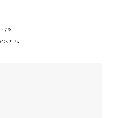
クする
 既存なら開ける