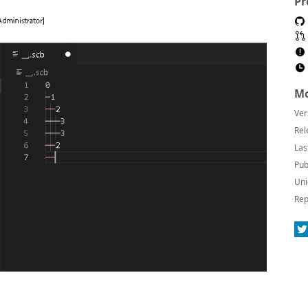
Pr
Mo
Ver
Rel
Las
Pub
Uni
Rep