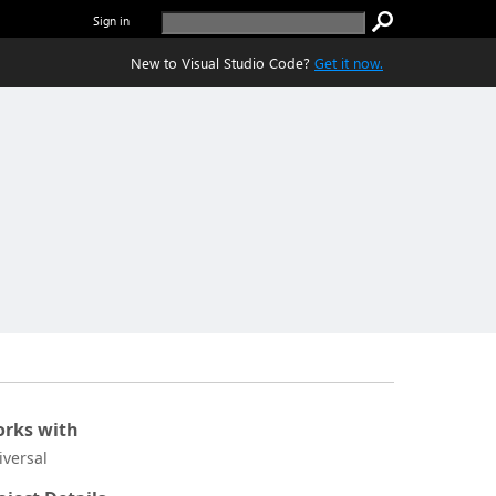
Sign in
New to Visual Studio Code?
Get it now.
rks with
iversal