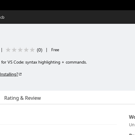
scb
(
0
)
|
|
Free
rt for VS Code: syntax highlighting + commands.
Installing?
Rating & Review
Wo
Un