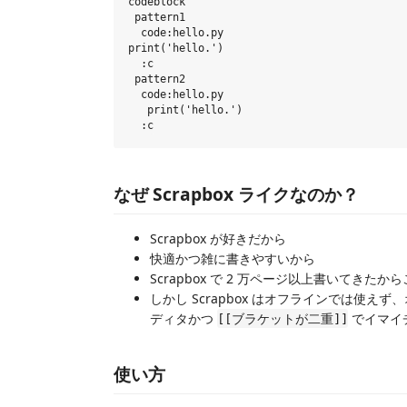
codeblock

 pattern1

  code:hello.py

print('hello.')

  :c

 pattern2

  code:hello.py

   print('hello.')

なぜ Scrapbox ライクなのか？
Scrapbox が好きだから
快適かつ雑に書きやすいから
Scrapbox で 2 万ページ以上書いてき
しかし Scrapbox はオフラインでは使えず、オ
ディタかつ
でイマイ
[[ブラケットが二重]]
使い方