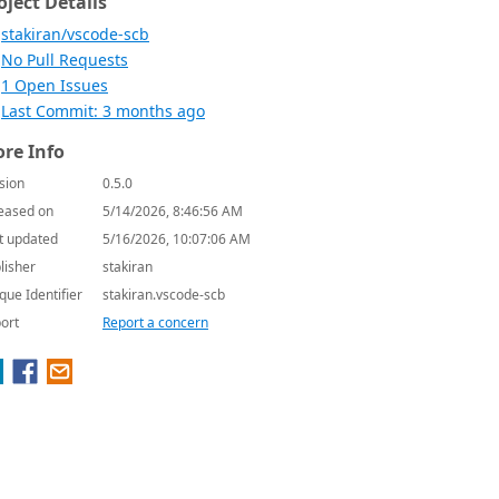
oject Details
stakiran/vscode-scb
No Pull Requests
1 Open Issues
Last Commit: 3 months ago
re Info
sion
0.5.0
eased on
5/14/2026, 8:46:56 AM
t updated
5/16/2026, 10:07:06 AM
lisher
stakiran
que Identifier
stakiran.vscode-scb
ort
Report a concern