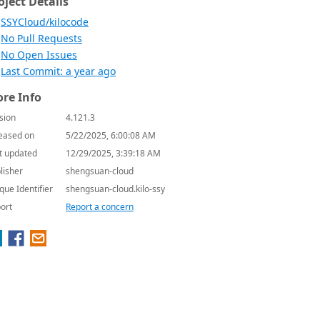
oject Details
SSYCloud/kilocode
No Pull Requests
No Open Issues
Last Commit: a year ago
re Info
sion
4.121.3
eased on
5/22/2025, 6:00:08 AM
t updated
12/29/2025, 3:39:18 AM
lisher
shengsuan-cloud
que Identifier
shengsuan-cloud.kilo-ssy
ort
Report a concern