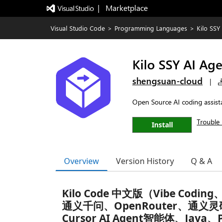
|   Marketplace
Visual Studio Code
>
Programming Languages
>
Kilo SSY
Kilo SSY AI Ag
shengsuan-cloud
|
Open Source AI coding assistan
Trouble 
Install
Overview
Version History
Q & A
Kilo Code 中文版（Vibe Coding
通义千问、OpenRouter、通义灵码I
Cursor AI Agent智能体、J