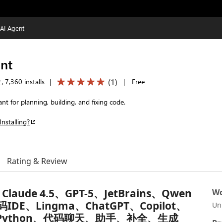
 AI Agent
ent
(
1
)
7,360 installs
|
|
Free
t for planning, building, and fixing code.
Installing?
Rating & Review
、Claude 4.5、GPT-5、JetBrains、Qwen
Wo
DE、Lingma、ChatGPT、Copilot、
Un
ava、Python、代码聊天、助手、补全、生成