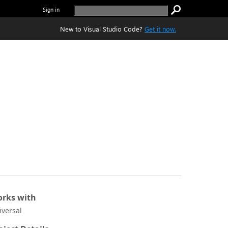
Sign in
New to Visual Studio Code?
Get it now.
rks with
iversal