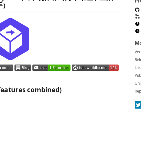
Pr
手）
Mo
Ver
Rel
Las
Pub
Uni
 features combined)
Rep