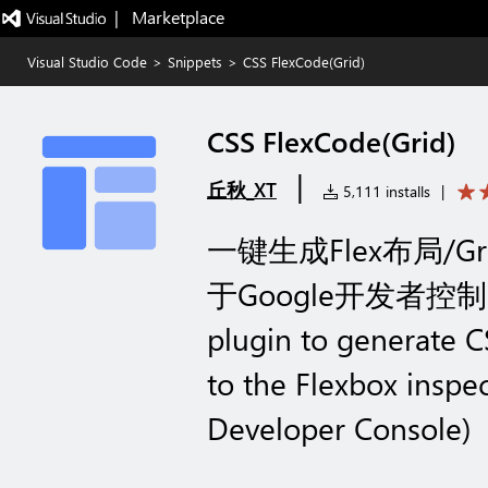
|   Marketplace
Visual Studio Code
>
Snippets
>
CSS FlexCode(Grid)
CSS FlexCode(Grid)
|
丘秋_XT
5,111 installs
|
一键生成Flex布局/
于Google开发者控制
plugin to generate C
to the Flexbox inspe
Developer Console)