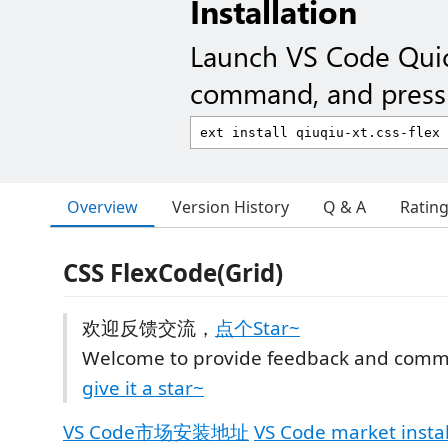
Installation
Launch VS Code Qui
command, and press 
Overview
Version History
Q & A
Ratin
CSS FlexCode(Grid)
欢迎反馈交流，
点个Star~
Welcome to provide feedback and comm
give it a star~
VS Code市场安装地址
VS Code market insta