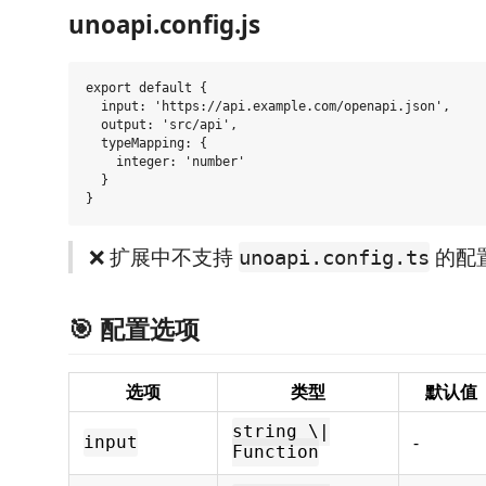
unoapi.config.js
export default {

  input: 'https://api.example.com/openapi.json',

  output: 'src/api',

  typeMapping: {

    integer: 'number'

  }

❌ 扩展中不支持
的配
unoapi.config.ts
🎯 配置选项
选项
类型
默认值
string \|
-
input
Function