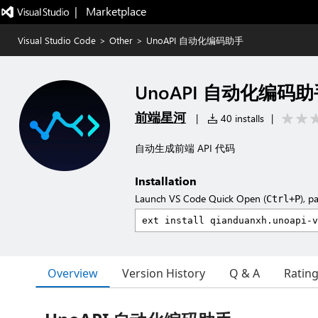
|   Marketplace
Visual Studio Code
>
Other
>
UnoAPI 自动化编码助手
UnoAPI 自动化编码
前端星河
|
40 installs
|
自动生成前端 API 代码
Installation
Launch VS Code Quick Open (
), p
Ctrl+P
Overview
Version History
Q & A
Ratin