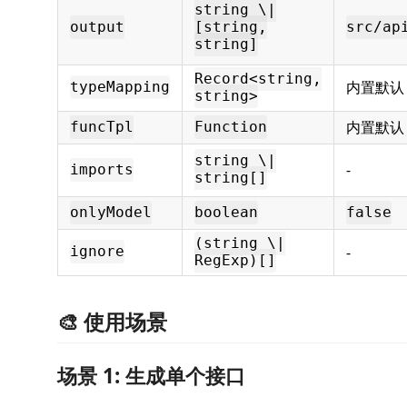
string \|
output
[string,
src/ap
string]
Record<string,
内置默认
typeMapping
string>
内置默认
funcTpl
Function
string \|
-
imports
string[]
onlyModel
boolean
false
(string \|
-
ignore
RegExp)[]
🎨 使用场景
场景 1: 生成单个接口