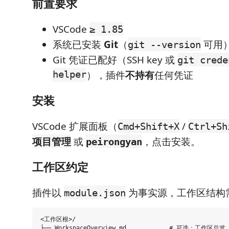
前置要求
VSCode
≥ 1.85
系统已安装
Git
（
可用
git --version
Git 凭证已配好（SSH key 或
git crede
helper
），插件
不持有
任何凭证
安装
VSCode 扩展面板（
/
Cmd+Shift+X
Ctrl+Sh
或
，点击安装。
项目管理
peirongyan
工作区约定
插件以
为事实源，工作区结构
module.json
<工作区根>/

├── WorkspaceOverview.md            # 可选：工作区总览
