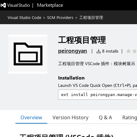
|   Marketplace
Visual Studio Code
>
SCM Providers
>
工程项目管理
工程项目管理
peirongyan
|
8 installs
|
工程项目管理 VSCode 插件：模块树展示 
Installation
Launch VS Code Quick Open (
), p
Ctrl+P
Overview
Version History
Q & A
Ratin