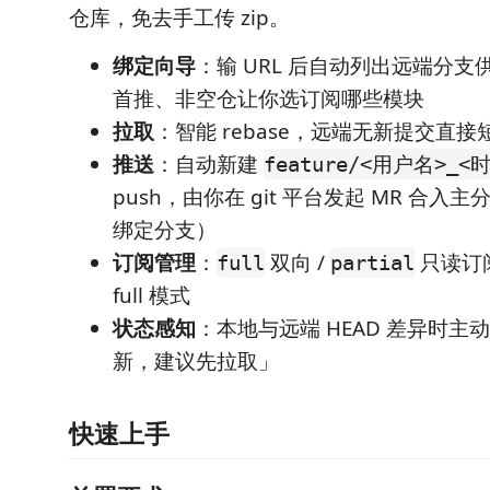
仓库，免去手工传 zip。
绑定向导
：输 URL 后自动列出远端分
首推、非空仓让你选订阅哪些模块
拉取
：智能 rebase，远端无新提交直接
推送
：自动新建
feature/<用户名>_<
push，由你在 git 平台发起 MR 合
绑定分支）
订阅管理
：
双向 /
只读订
full
partial
full 模式
状态感知
：本地与远端 HEAD 差异时主
新，建议先拉取」
快速上手