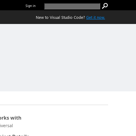
Sign in
New to Visual Studio Code?
Get it now.
rks with
iversal