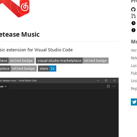
Pr
etease Music
Mo
c extension for Visual Studio Code
Ver
Rel
Las
Pub
Uni
Rep