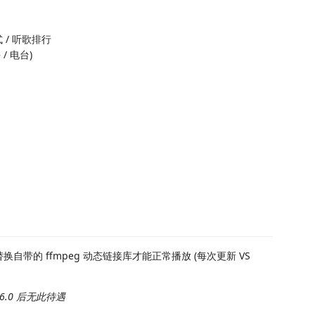
式 / 听歌排行
 / 电台)
换自带的 ffmpeg 动态链接库才能正常播放 (每次更新 VS
1.36.0 后无此待遇