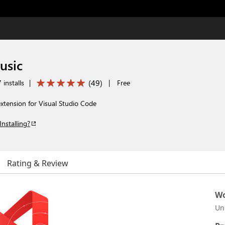
usic
(
49
)
installs
|
|
Free
tension for Visual Studio Code
Installing?
Rating & Review
Wo
Un