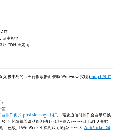
 API
SSL 证书检查
用海外 CDN 重定向
又
足够小巧
的命令行播放器而借助 Webview 实现 (
mpg123 在
)
标签
自插件侧的 postMessage 消息
，需要通信时插件会自动切换
见但会引起编辑器滚动条闪动 (不影响输入)~~ ~~自 1.31.0 开始
换延迟，已改用 WebSocket 实现双向通信~~ ~~因
WebSocket 端