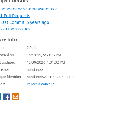
oject Details
nondanee/vsc-netease-music
1 Pull Requests
Last Commit: 5 years ago
27 Open Issues
re Info
sion
0.0.44
eased on
1/7/2019, 5:58:15 PM
t updated
12/30/2020, 1:01:02 PM
lisher
nondanee
que Identifier
nondanee.vsc-netease-music
ort
Report a concern