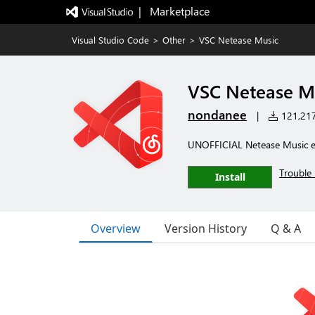
|   Marketplace
Visual Studio Code
>
Other
>
VSC Netease Music
VSC Netease M
nondanee
|
121,217 
UNOFFICIAL Netease Music ex
Trouble 
Install
Overview
Version History
Q & A