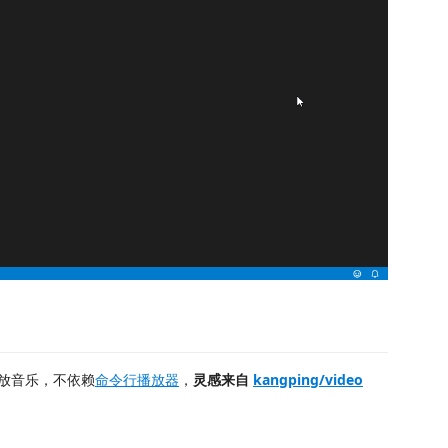
放音乐，不依赖
命令行播放器
，
灵感来自
kangping/video