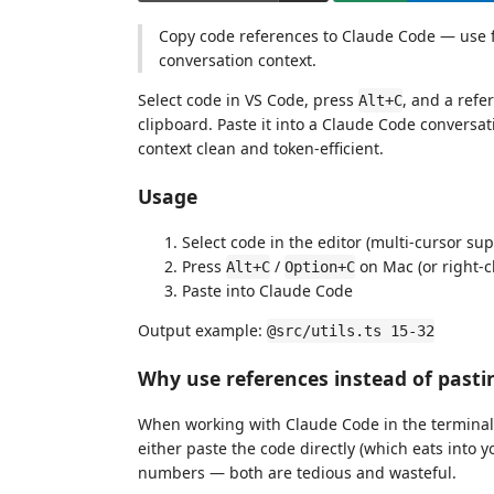
Copy code references to Claude Code — use fi
conversation context.
Select code in VS Code, press
, and a refe
Alt+C
clipboard. Paste it into a Claude Code conversat
context clean and token-efficient.
Usage
Select code in the editor (multi-cursor su
Press
/
on Mac (or right-c
Alt+C
Option+C
Paste into Claude Code
Output example:
@src/utils.ts 15-32
Why use references instead of pasti
When working with Claude Code in the terminal, i
either paste the code directly (which eats into y
numbers — both are tedious and wasteful.