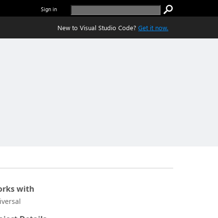
Sign in
New to Visual Studio Code?
Get it now.
rks with
iversal