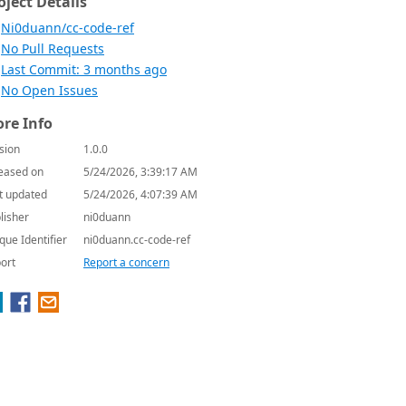
oject Details
Ni0duann/cc-code-ref
No Pull Requests
Last Commit: 3 months ago
No Open Issues
re Info
sion
1.0.0
eased on
5/24/2026, 3:39:17 AM
t updated
5/24/2026, 4:07:39 AM
lisher
ni0duann
que Identifier
ni0duann.cc-code-ref
ort
Report a concern