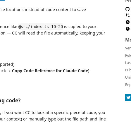
Pr
le locations instead of code content to save
rence like
is copied to your
@src/index.ts 10-20
ion — CC will read the file automatically, keeping your
Mo
Ver
Rel
Las
pported)
Pub
lick →
Copy Code Reference for Claude Code
)
Uni
Rep
ng code?
f you want CC to look at a specific piece of code, you
our context) or manually type out the file path and line