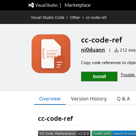
|   Marketplace
Visual Studio Code
>
Other
>
cc-code-ref
cc-code-ref
ni0duann
|
212 insta
Copy code references to clipb
Trouble 
Install
Overview
Version History
Q & A
cc-code-ref