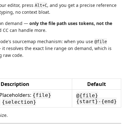
our editor, press
, and you get a precise reference
Alt+C
yping, no context bloat.
s on demand —
only the file path uses tokens, not the
nd CC can handle more.
e Code's sourcemap mechanism: when you use
@file
— it resolves the exact line range on demand, which is
ng raw code.
Description
Default
Placeholders:
{file}
@{file}
{start}-{end}
}
{selection}
ize.