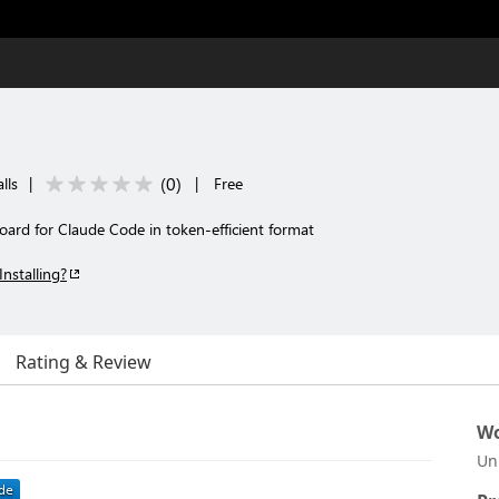
(
0
)
lls
|
|
Free
oard for Claude Code in token-efficient format
Installing?
Rating & Review
Wo
Un