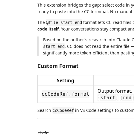
This extension bridges the gap: select code in y
ready to paste into the CC terminal. No manual t
The
format lets CC read file
@file start-end
code itself
. Your conversations stay compact a
Based on the author's research into Claud
, CC does not read the entire file 
start-end
significantly more token-efficient than pasti
Custom Format
Setting
Output format. 
ccCodeRef.format
{start}
{end
Search
in VS Code settings to custom
ccCodeRef
中文