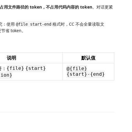
占用文件路径的 token，不占用代码内容的 token
。对话更紧
的研究：使用
格式时，CC 不会全量读取文
@file start-end
 token。
说明
默认值
符：
{file}
{start}
@{file}
{start}-{end}
tion}