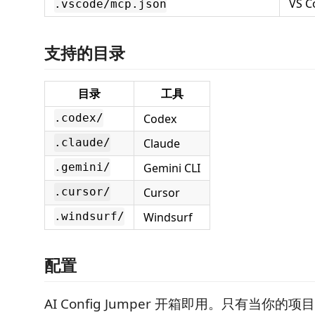
VS 
.vscode/mcp.json
支持的目录
目录
工具
Codex
.codex/
Claude
.claude/
Gemini CLI
.gemini/
Cursor
.cursor/
Windsurf
.windsurf/
配置
AI Config Jumper 开箱即用。只有当你的项