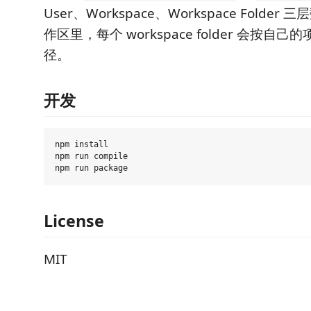
User、Workspace、Workspace Folde
作区里，每个 workspace folder 会按自
径。
开发
npm install

npm run compile

License
MIT