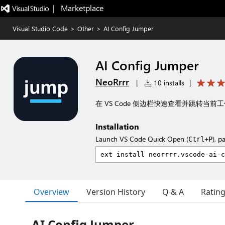
|   Marketplace
Visual Studio Code
>
Other
>
AI Config Jumper
AI Config Jumper
NeoRrrr
|
10 installs
|
在 VS Code 侧边栏快速查看并跳转当前
Installation
Launch VS Code Quick Open (
), p
Ctrl+P
Overview
Version History
Q & A
Ratin
AI Config Jumper