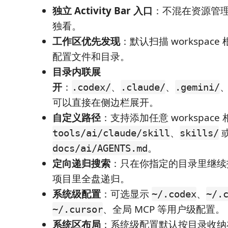
独立 Activity Bar 入口
：不混在资源管理
独看。
工作区优先发现
：默认扫描 workspace
配置文件和目录。
目录内联展
开
：
、
、
.codex/
.claude/
.gemini/
可以直接在侧边栏展开。
自定义路径
：支持添加任意 workspac
、
tools/ai/claude/skill
skills/
。
docs/ai/AGENTS.md
定向递归搜索
：只在你指定的目录里继续
项目里全盘递归。
系统级配置
：可选显示
、
~/.codex
~/.
、全局 MCP 等用户级配置。
~/.cursor
系统区布局
：系统级配置默认按目录收