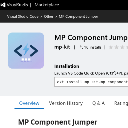
|   Marketplace
Visual Studio Code
>
Other
>
MP Component Jumper
MP Component Jump
mp-kit
|
18 installs
|
Installation
Launch VS Code Quick Open (
), p
Ctrl+P
Overview
Version History
Q & A
Ratin
MP Component Jumper