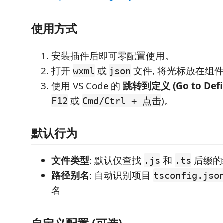
使用方式
安装插件后即可零配置使用。
打开
或
文件, 将光标放在组
wxml
json
使用 VS Code 的
跳转到定义 (Go to Defin
或
)。
F12
Cmd/Ctrl + 点击
默认行为
文件类型
: 默认仅查找
和
后缀的
.js
.ts
路径别名
: 自动识别项目
tsconfig.jso
名
自定义配置 (可选)