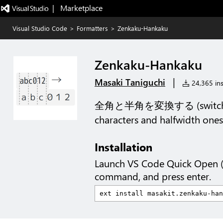
|   Marketplace
Visual Studio Code
>
Formatters
>
Zenkaku-Hankaku
Zenkaku-Hankaku
|
Masaki Taniguchi
24,365 ins
全角と半角を変換する (switches J
characters and halfwidth ones
Installation
Launch VS Code Quick Open 
command, and press enter.