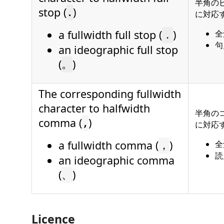
半角のピ
stop (
)
.
に対応
a fullwidth full stop (
)
全
．
句
an ideographic full stop
(
)
。
The corresponding fullwidth
character to halfwidth
半角のコ
comma (
)
,
に対応
a fullwidth comma (
)
全
，
読
an ideographic comma
(
)
、
Licence