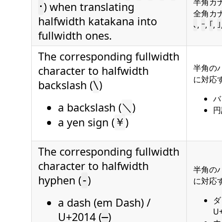
半角カ
) when translating
･
全角カナ
halfwidth katakana into
,
,
,
､
ｰ
｢
｣
fullwidth ones.
The corresponding fullwidth
半角のバ
character to halfwidth
に対応
backslash (
)
\
バ
a backslash (
)
＼
円
a yen sign (
)
￥
The corresponding fullwidth
character to halfwidth
半角のハ
hyphen (
)
-
に対応
ダ
a dash (em Dash) /
U+
U+2014 (
)
—