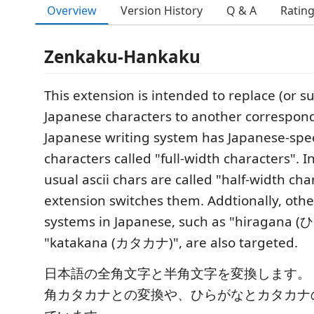
Overview
Version History
Q & A
Ratin
Zenkaku-Hankaku
This extension is intended to replace (or s
Japanese characters to another correspon
Japanese writing system has Japanese-speci
characters called "full-width characters". In
usual ascii chars are called "half-width cha
extension switches them. Addtionally, oth
systems in Japanese, such as "hiragana
"katakana (カタカナ)", are also targeted.
日本語の全角文字と半角文字を変換します。
角カタカナとの変換や、ひらがなとカタカナ