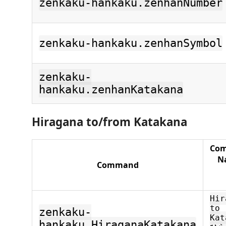
zenkaku-hankaku.zenhanNumber
zenkaku-hankaku.zenhanSymbol
zenkaku-
hankaku.zenhanKatakana
Hiragana to/from Katakana
Co
N
Command
Hir
to
zenkaku-
Kat
hankaku.HiraganaKatakana