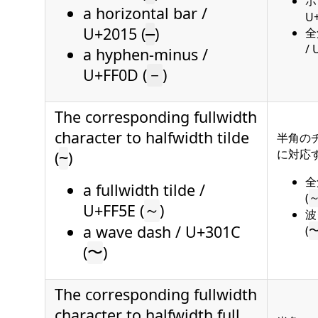
ホ
a horizontal bar /
U+
U+2015 (
)
全
―
/ 
a hyphen-minus /
U+FF0D (
)
－
The corresponding fullwidth
character to halfwidth tilde
半角のチ
に対応
(
)
~
全
a fullwidth tilde /
(
U+FF5E (
)
～
波
a wave dash / U+301C
(
(
)
〜
The corresponding fullwidth
character to halfwidth full