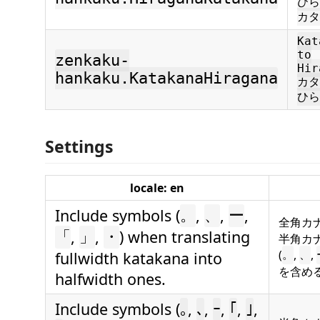
ひら
カタ
Kat
to
zenkaku-
Hir
hankaku.KatakanaHiragana
カタ
ひら
Settings
locale: en
Include symbols (
,
,
,
。
、
ー
全角カ
,
,
) when translating
「
」
・
半角カ
(
,
,
fullwidth katakana into
。
、
を含め
halfwidth ones.
Include symbols (
,
,
,
,
,
｡
､
ｰ
｢
｣