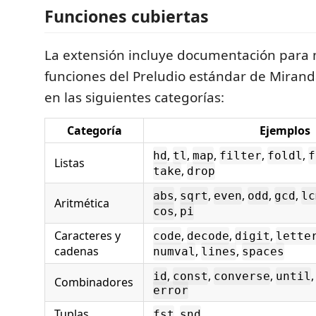
Funciones cubiertas
La extensión incluye documentación para
funciones del Preludio estándar de Mirand
en las siguientes categorías:
Categoría
Ejemplos
,
,
,
,
,
hd
tl
map
filter
foldl
f
Listas
,
take
drop
,
,
,
,
,
abs
sqrt
even
odd
gcd
lc
Aritmética
,
cos
pi
Caracteres y
,
,
,
code
decode
digit
lette
cadenas
,
,
numval
lines
spaces
,
,
,
id
const
converse
until
Combinadores
error
Tuplas
,
fst
snd