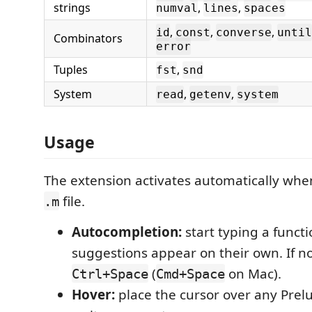
strings
,
,
numval
lines
spaces
,
,
,
id
const
converse
until
Combinators
error
Tuples
,
fst
snd
System
,
,
read
getenv
system
Usage
The extension activates automatically wh
file.
.m
Autocompletion:
start typing a func
suggestions appear on their own. If no
(
on Mac).
Ctrl+Space
Cmd+Space
Hover:
place the cursor over any Prel