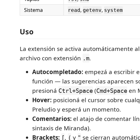
Sistema
,
,
read
getenv
system
Uso
La extensión se activa automáticamente al
archivo con extensión
.
.m
Autocompletado:
empezá a escribir 
función — las sugerencias aparecen sol
presioná
(
en M
Ctrl+Space
Cmd+Space
Hover:
posicioná el cursor sobre cualq
Preludio y esperá un momento.
Comentarios:
el atajo de comentar lí
sintaxis de Miranda).
Brackets:
,
y
se cierran automáti
[
(
"