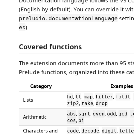
Documentation language follows the VS C
(English by default). You can override it wi
settin
preludio.documentationLanguage
).
es
Covered functions
The extension documents more than 95 s
Prelude functions, organized into these ca
Category
Examples
,
,
,
,
,
hd
tl
map
filter
foldl
Lists
,
,
zip2
take
drop
,
,
,
,
,
abs
sqrt
even
odd
gcd
l
Arithmetic
,
cos
pi
Characters and
,
,
,
code
decode
digit
lette