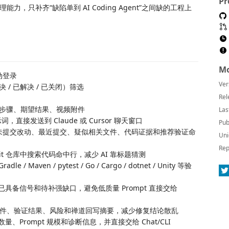
Pr
只补齐“缺陷单到 AI Coding Agent”之间缺的工程上
Mo
动登录
Ver
/ 已解决 / 已关闭）筛选
Rel
现步骤、期望结果、视频附件
Las
，直接发送到 Claude 或 Cursor 聊天窗口
Pub
支、未提交改动、最近提交、疑似相关文件、代码证据和推荐验证命
Uni
Rep
Git 仓库中搜索代码命中行，减少 AI 靠标题猜测
/ Maven / pytest / Go / Cargo / dotnet / Unity 等验
具备信号和待补强缺口，避免低质量 Prompt 直接交给
动文件、验证结果、风险和禅道回写摘要，减少修复结论散乱
、Prompt 规模和诊断信息，并直接交给 Chat/CLI