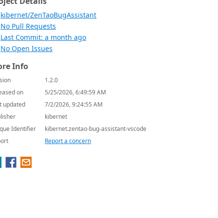
oject Details
kibernet/ZenTaoBugAssistant
No Pull Requests
Last Commit: a month ago
No Open Issues
re Info
sion
1.2.0
eased on
5/25/2026, 6:49:59 AM
t updated
7/2/2026, 9:24:55 AM
lisher
kibernet
que Identifier
kibernet.zentao-bug-assistant-vscode
ort
Report a concern