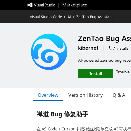
|   Marketplace
Visual Studio Code
>
AI
>
ZenTao Bug Assistant
ZenTao Bug Ass
kibernet
|
7 installs
AI-powered ZenTao bug repair
Trouble 
Install
Overview
Version History
Q & A
禅道 Bug 修复助手
在 VS Code / Cursor 中把禅道缺陷单变成