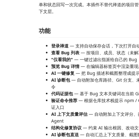
单和状态回写一次完成。本插件不替代禅道的项目管理能力，
下文层。
功能
登录禅道
— 支持自动保存会话，下次打开自
查看 Bug 列表
— 按项目、成员、状态（未解决 
"仅看我的"
— 一键过滤出指派给自己的 Bug
预览 Bug 详情
— 在编辑器标签页中渲染重
AI 一键修复
— 把 Bug 描述和截图整理成提示词
AI 诊断包
— 自动附加仓库路径、Git 分
令
代码证据包
— 基于 Bug 文本关键词在当前 
验证命令推荐
— 根据仓库技术栈提示 npm / Gradle 
证入口
AI 上下文质量评估
— 自动附加上下文评分、已
Agent
结构化修复协议
— 约束 AI 输出根因、改
AI 诊断包直送
— 自动汇总上下文质量、截图数量