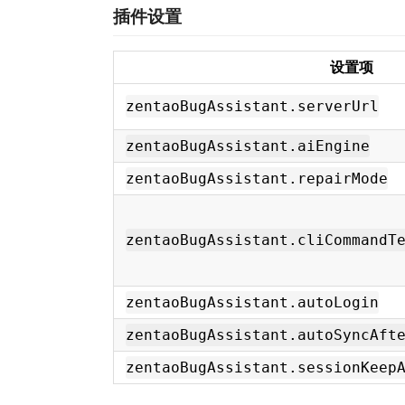
插件设置
设置项
zentaoBugAssistant.serverUrl
zentaoBugAssistant.aiEngine
zentaoBugAssistant.repairMode
zentaoBugAssistant.cliCommandT
zentaoBugAssistant.autoLogin
zentaoBugAssistant.autoSyncAft
zentaoBugAssistant.sessionKeep