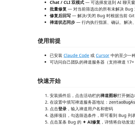
Chat / CLI 双模式
— 可选择发送到 AI 聊天
批量修复
— 对当前筛选出的所有未解决 Bug
修复后回写
— 解决/关闭 Bug 时根据当前 G
禅道状态同步
— 行内执行指派、确认、解决
使用前提
已安装
Claude Code
或
Cursor
中的至少一种 
可访问自己团队的禅道服务器（支持禅道 17+ 
快速开始
安装插件后，点击活动栏的
禅道图标
打开侧边
在设置中填写禅道服务器地址：
zentaoBugA
点击
登录
，输入禅道用户名和密码
选择项目，勾选筛选条件，即可看到 Bug 列
点击某条 Bug 的
✦ AI修复
，详情将自动发送到 C