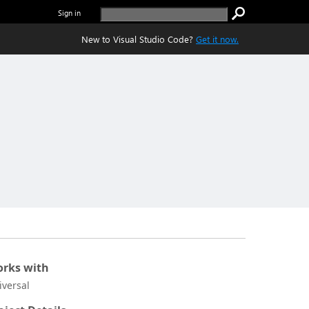
Sign in
New to Visual Studio Code?
Get it now.
rks with
iversal