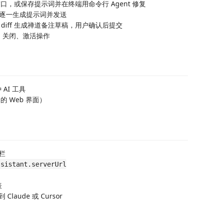
窗口，或保存提示词并在终端用命令行 Agent 修复
 逐一生成提示词并发送
it diff 生成禅道备注草稿，用户确认后提交
、关闭、激活操作
AI 工具
的 Web 界面）
栏
ssistant.serverUrl
表
laude 或 Cursor