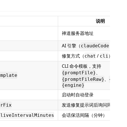
说明
禅道服务器地址
AI 引擎（
/
claudeCode
curs
修复方式（
/
）
chat
cli
CLI 命令模板，支持
、
{promptFile}
emplate
、
{promptFileRaw}
{bugId
{engine}
启动时自动登录
发送修复提示词后询问同步状态
erFix
会话保活间隔（分钟）
AliveIntervalMinutes