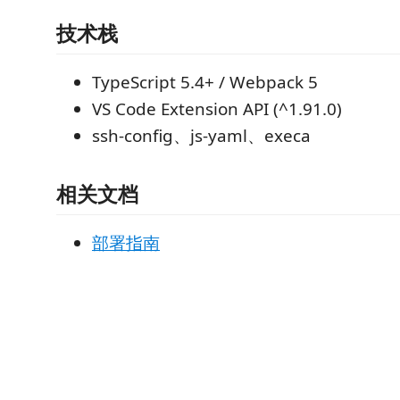
技术栈
TypeScript 5.4+ / Webpack 5
VS Code Extension API (^1.91.0)
ssh-config、js-yaml、execa
相关文档
部署指南