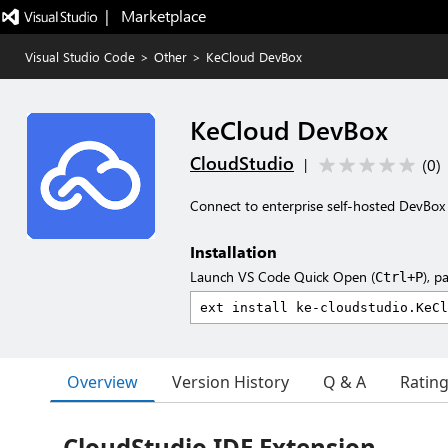
|   Marketplace
Visual Studio Code
>
Other
>
KeCloud DevBox
KeCloud DevBox
CloudStudio
(
0
)
|
Connect to enterprise self-hosted DevBox
Installation
Launch VS Code Quick Open (
), p
Ctrl+P
Overview
Version History
Q & A
Ratin
CloudStudio IDE Extension