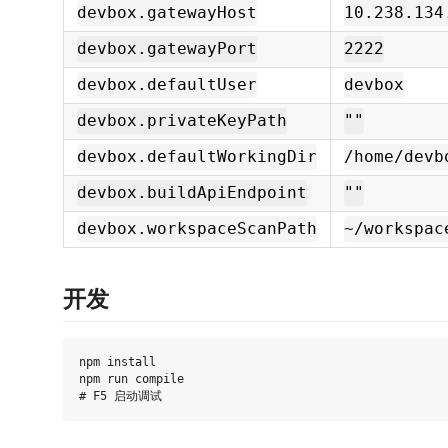
devbox.gatewayHost
10.238.134
devbox.gatewayPort
2222
devbox.defaultUser
devbox
devbox.privateKeyPath
""
devbox.defaultWorkingDir
/home/devb
devbox.buildApiEndpoint
""
devbox.workspaceScanPath
~/workspac
开发
npm install

npm run compile
