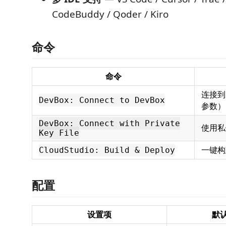
CodeBuddy / Qoder / Kiro
命令
命令
连接到 
DevBox: Connect to DevBox
参数）
DevBox: Connect with Private
使用私
Key File
一键构
CloudStudio: Build & Deploy
配置
设置项
默