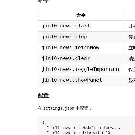
命令
命令
开
jin10-news.start
停
jin10-news.stop
立
jin10-news.fetchNow
清
jin10-news.clear
仅
jin10-news.toggleImportant
显
jin10-news.showPanel
配置
在
中配置：
settings.json
{

  "jin10-news.fetchMode": "interval",

  "jin10-news.fetchInterval": 10,
