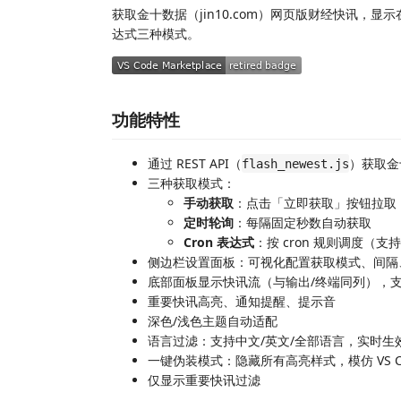
获取金十数据（jin10.com）网页版财经快讯，显示在
达式三种模式。
功能特性
通过 REST API（
）获取金
flash_newest.js
三种获取模式：
手动获取
：点击「立即获取」按钮拉取
定时轮询
：每隔固定秒数自动获取
Cron 表达式
：按 cron 规则调度（支持 
侧边栏设置面板：可视化配置获取模式、间隔、
底部面板显示快讯流（与输出/终端同列），
重要快讯高亮、通知提醒、提示音
深色/浅色主题自动适配
语言过滤：支持中文/英文/全部语言，实时生
一键伪装模式：隐藏所有高亮样式，模仿 VS C
仅显示重要快讯过滤