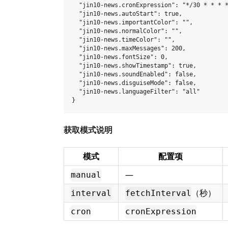
  "jin10-news.cronExpression": "*/30 * * * *
  "jin10-news.autoStart": true,

  "jin10-news.importantColor": "",

  "jin10-news.normalColor": "",

  "jin10-news.timeColor": "",

  "jin10-news.maxMessages": 200,

  "jin10-news.fontSize": 0,

  "jin10-news.showTimestamp": true,

  "jin10-news.soundEnabled": false,

  "jin10-news.disguiseMode": false,

  "jin10-news.languageFilter": "all"

获取模式说明
模式
配置项
—
manual
（秒）
interval
fetchInterval
cron
cronExpression