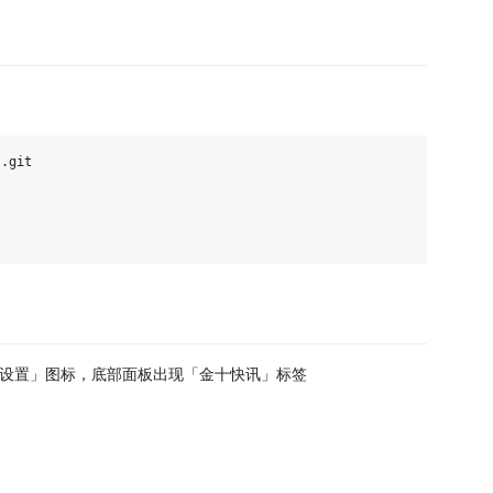
.git

快讯设置」图标，底部面板出现「金十快讯」标签