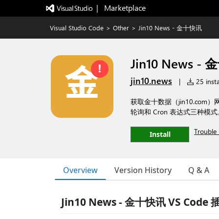
|   Marketplace
Visual Studio Code
>
Other
>
Jin10 News - 金十快讯
Jin10 News -
jin10.news
|
25 insta
获取金十数据（jin10.co
轮询和 Cron 表达式三种模式
Trouble 
Install
Overview
Version History
Q & A
Jin10 News - 金十快讯 VS Code