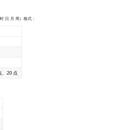
 时 日 月 周）格式：
点、20 点