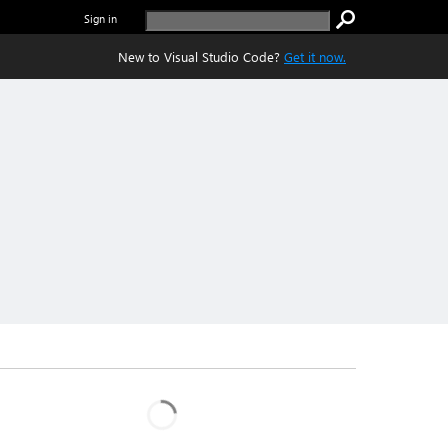
Sign in
New to Visual Studio Code?
Get it now.