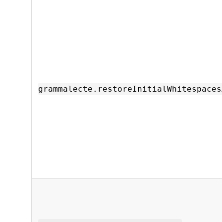
grammalecte.restoreInitialWhitespaces