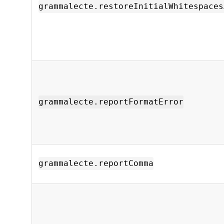
grammalecte.restoreInitialWhitespaces
grammalecte.reportFormatError
grammalecte.reportComma