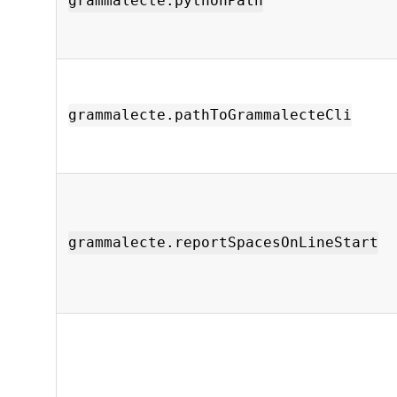
grammalecte.pythonPath
grammalecte.pathToGrammalecteCli
grammalecte.reportSpacesOnLineStart