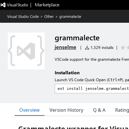
|   Marketplace
Visual Studio Code
>
Other
>
grammalecte
grammalecte
jenselme
|
1,329 installs
|
VSCode support for the grammalecte Fre
Installation
Launch VS Code Quick Open (
), p
Ctrl+P
Overview
Version History
Q & A
Ratin
Grammalecte wrapper for Visual