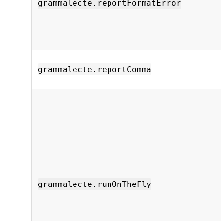
grammalecte.reportFormatError
grammalecte.reportComma
grammalecte.runOnTheFly