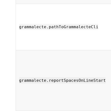
grammalecte.pathToGrammalecteCli
grammalecte.reportSpacesOnLineStart