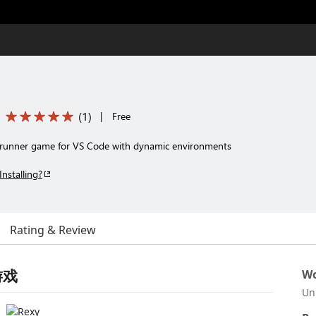
(
1
)
|
Free
runner game for VS Code with dynamic environments
Installing?
Rating & Review
游戏
Wo
Un