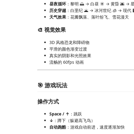
昼夜循环
：黎明 🌅 → 白昼 ☀️ → 黄昏 🌆 → 
历史穿越
：白垩纪 🌋 → 冰河世纪 🧊 → 现代 
天气效果
：花瓣飘落、落叶纷飞、雪花漫天
🎨 视觉效果
3D 风格恐龙和障碍物
平滑的颜色渐变过渡
真实的阴影和光照效果
流畅的 60fps 动画
🎯 游戏玩法
操作方式
Space / ↑
：跳跃
↓
：蹲下（躲避高飞鸟）
自动跑酷
：游戏自动前进，速度逐渐加快