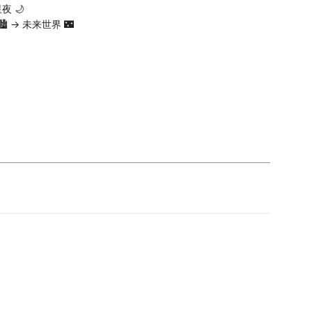
星夜 🌙
️ → 未来世界 🌃