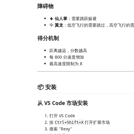
障碍物
🌵
仙人掌
：需要跳跃躲避
🦅
翼龙
：低空飞行的需要跳过，高空飞行的
得分机制
距离越远，分数越高
每 800 分速度增加
最高速度限制为 8
📦 安装
从 VS Code 市场安装
打开 VS Code
按
打开扩展市场
Ctrl+Shift+X
搜索 "Rexy"