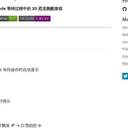
Pr
ode 等待过程中的 3D 恐龙跑酷游戏
Mo
Ver
Rel
Las
Pub
Uni
Rep
ode 等待操作时自动显示
码时弹出
飘落 🍂 → 白雪皑皑 ❄️