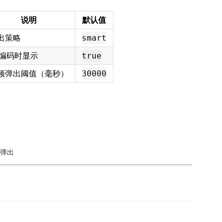
说明
默认值
出策略
smart
I 编码时显示
true
频弹出阈值（毫秒）
30000
时弹出