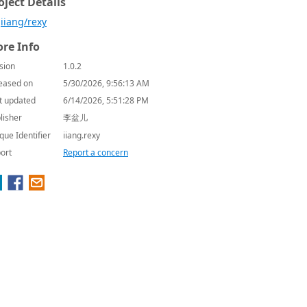
oject Details
iiang/rexy
re Info
sion
1.0.2
eased on
5/30/2026, 9:56:13 AM
t updated
6/14/2026, 5:51:28 PM
lisher
李盆儿
que Identifier
iiang.rexy
ort
Report a concern