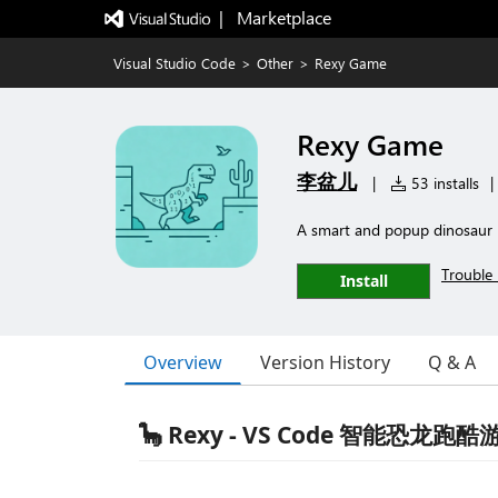
|   Marketplace
Visual Studio Code
>
Other
>
Rexy Game
Rexy Game
李盆儿
|
53 installs
|
A smart and popup dinosaur 
Trouble 
Install
Overview
Version History
Q & A
🦕 Rexy - VS Code 智能恐龙跑酷