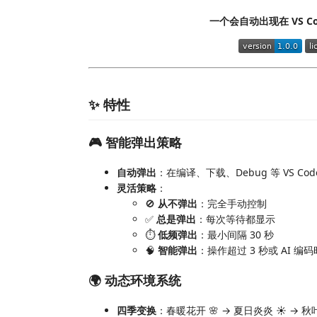
一个会自动出现在 VS C
✨ 特性
🎮 智能弹出策略
自动弹出
：在编译、下载、Debug 等 VS C
灵活策略
：
🚫
从不弹出
：完全手动控制
✅
总是弹出
：每次等待都显示
⏱️
低频弹出
：最小间隔 30 秒
🧠
智能弹出
：操作超过 3 秒或 AI 编
🌍 动态环境系统
四季变换
：春暖花开 🌸 → 夏日炎炎 ☀️ → 秋叶