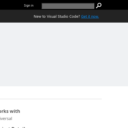
Sign in
New to Visual Studio Code?
Get it now.
rks with
iversal