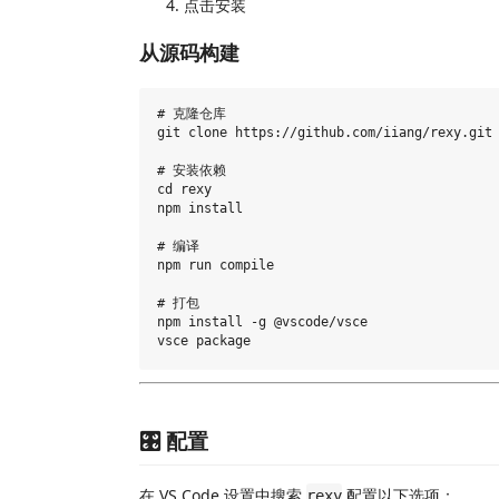
点击安装
从源码构建
# 克隆仓库

git clone https://github.com/iiang/rexy.git

# 安装依赖

cd rexy

npm install

# 编译

npm run compile

# 打包

npm install -g @vscode/vsce

🎛️ 配置
在 VS Code 设置中搜索
配置以下选项：
rexy