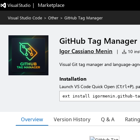
|   Marketplace
Visual Studio Code
>
Other
>
GitHub Tag Manager
GitHub Tag Manager
Igor Cassiano Menin
|
10 inst
Visual Git tag manager and language-agno
Installation
Launch VS Code Quick Open (
), p
Ctrl+P
Overview
Version History
Q & A
Ratin