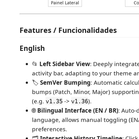
Features / Funcionalidades
English
📂
Left Sidebar View
: Deeply integrat
activity bar, adapting to your theme a
🏷️
SemVer Bumping
: Automatic calcu
bumps (Patch, Minor, Major) supportin
(e.g.
->
).
v1.35
v1.36
🌐
Bilingual Interface (EN / BR)
: Auto-
language, allows manual toggling (EN/
preferences.
🗂️
Interactive History Timeline
: Clic