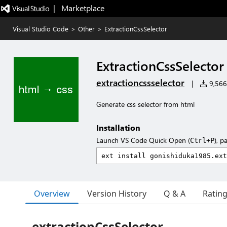
|   Marketplace
Visual Studio Code
>
Other
>
ExtractionCssSelector
ExtractionCssSelector
extractioncssselector
|
9,566 
Generate css selector from html
Installation
Launch VS Code Quick Open (
), p
Ctrl+P
Overview
Version History
Q & A
Ratin
extractionCssSelector