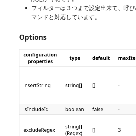
フィルターは３つまで設定出来て、呼び
マンドと対応しています。
Options
configuration
type
default
maxIt
properties
insertString
string[]
[]
-
isIncludeId
boolean
false
-
string[]
excludeRegex
[]
3
(Regex)