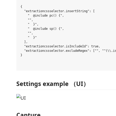
{

  "extractioncssselector.insertString": [

    "  @include pc() {",

    "",

    "  }",

    "  @include sp() {",

    "",

    "  }"

  ],

  "extractioncssselector.isIncludeId": true,

  "extractioncssselector.excludeRegex": ["", "^(\\.is
}

Settings example （UI）
Capture