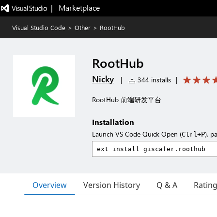
|   Marketplace
Visual Studio Code
>
Other
>
RootHub
RootHub
Nicky
|
344 installs
|
RootHub 前端研发平台
Installation
Launch VS Code Quick Open (
), p
Ctrl+P
Overview
Version History
Q & A
Ratin