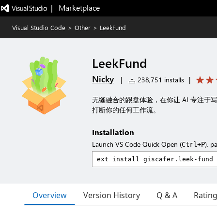
|   Marketplace
Visual Studio Code
>
Other
>
LeekFund
LeekFund
Nicky
|
238,751 installs
|
无缝融合的跟盘体验，在你让 AI 专注
打断你的任何工作流。
Installation
Launch VS Code Quick Open (
), p
Ctrl+P
Overview
Version History
Q & A
Ratin