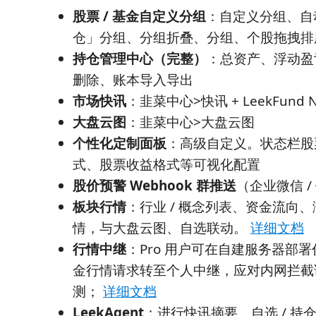
股票 / 基金自定义分组
：自定义分组、自
仓」分组、分组折叠、分组、个股拖拽排
持仓管理中心（完整）
：总资产、浮动盈亏
删除、账本导入导出
市场快讯
：韭菜中心>快讯 + LeekFund 
大盘云图
：韭菜中心>大盘云图
个性化定制面板
：高级自定义。状态栏股
式、股票收益格式等可视化配置
股价预警 Webhook 群推送
（企业微信 / 
板块行情
：行业 / 概念列表、资金流向
情，与大盘云图、自选联动。
详细文档
行情中继
：Pro 用户可在自建服务器部署
金行情请求转至个人中继，应对内网拦截证券
测；
详细文档
LeekAgent
：进行快讯摘要、自选 / 持