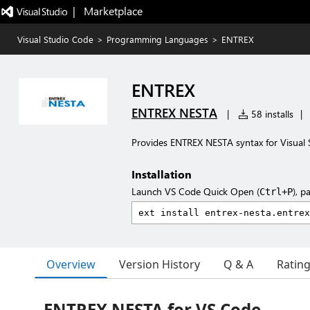
|   Marketplace
Visual Studio Code
>
Programming Languages
>
ENTREX
ENTREX
ENTREX NESTA
|
58 installs
|
Provides ENTREX NESTA syntax for Visual 
Installation
Launch VS Code Quick Open (
), p
Ctrl+P
Overview
Version History
Q & A
Ratin
ENTREX NESTA for VS Code