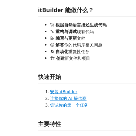
itBuilder 能做什么？
🚀
根据自然语言描述生成代码
🔧
重构与调试
现有代码
📝
编写与更新
文档
🤔
解答
你的代码库相关问题
🔄
自动化
重复性任务
🏗️
创建
新文件和项目
快速开始
安装 itBuilder
连接你的 AI 提供商
尝试你的第一个任务
主要特性