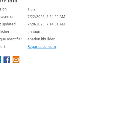
re Info
sion
1.0.2
eased on
7/22/2025, 5:24:22 AM
t updated
7/28/2025, 7:14:51 AM
lisher
enation
que Identifier
enation.itbuilder
ort
Report a concern