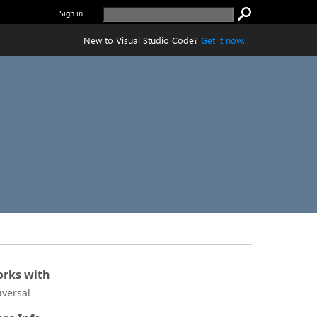
Sign in
New to Visual Studio Code?
Get it now.
rks with
iversal