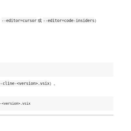
如
或
）
--editor=cursor
--editor=code-insiders
）。
o-cline-<version>.vsix