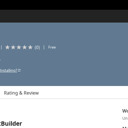
(
0
)
|
|
Free
.
Installing?
Rating & Review
Wo
Un
tBuilder