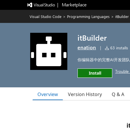
|   Marketplace
Visual Studio Code
>
Programming Languages
>
itBuilder
itBuilder
enation
|
63 installs
你编辑器中的完整AI开发团队
Trouble 
Install
Overview
Version History
Q & A
i