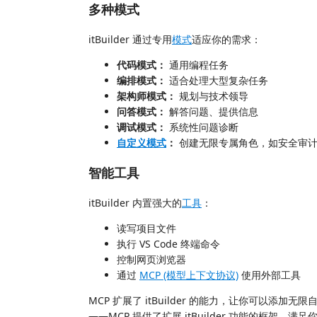
多种模式
itBuilder 通过专用
模式
适应你的需求：
代码模式：
通用编程任务
编排模式：
适合处理大型复杂任务
架构师模式：
规划与技术领导
问答模式：
解答问题、提供信息
调试模式：
系统性问题诊断
自定义模式
：
创建无限专属角色，如安全审计
智能工具
itBuilder 内置强大的
工具
：
读写项目文件
执行 VS Code 终端命令
控制网页浏览器
通过
MCP (模型上下文协议)
使用外部工具
MCP 扩展了 itBuilder 的能力，让你可以添
——MCP 提供了扩展 itBuilder 功能的框架，满