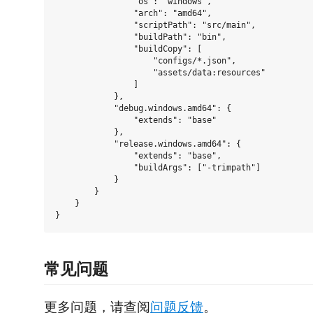
                "os": "windows",

                "arch": "amd64",

                "scriptPath": "src/main",

                "buildPath": "bin",

                "buildCopy": [

                    "configs/*.json",

                    "assets/data:resources"

                ]

            },

            "debug.windows.amd64": {

                "extends": "base"

            },

            "release.windows.amd64": {

                "extends": "base",

                "buildArgs": ["-trimpath"]

            }

        }

    }

常见问题
更多问题，请查阅
问题反馈
。