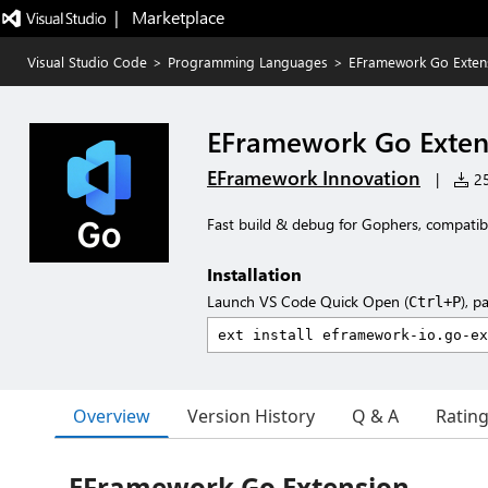
|   Marketplace
Visual Studio Code
>
Programming Languages
>
EFramework Go Exten
EFramework Go Exten
EFramework Innovation
|
25
Fast build & debug for Gophers, compatib
Installation
Launch VS Code Quick Open (
), p
Ctrl+P
Overview
Version History
Q & A
Ratin
EFramework Go Extension