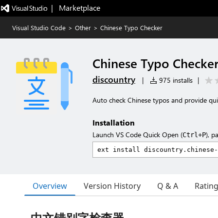
|   Marketplace
Visual Studio Code
>
Other
>
Chinese Typo Checker
Chinese Typo Checke
discountry
|
975 installs
|
Auto check Chinese typos and provide quic
Installation
Launch VS Code Quick Open (
), p
Ctrl+P
Overview
Version History
Q & A
Ratin
中文错别字检查器