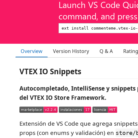
Launch VS Code Qui
command, and press 
Overview
Version History
Q & A
Ratin
VTEX IO Snippets
Autocompletado, IntelliSense y snippets 
del VTEX IO Store Framework.
Extensión de VS Code que agrega snippets
props (con enums y validación) en
store/