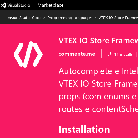
|   Marketplace
Visual Studio Code
>
Programming Languages
>
VTEX IO Store Framew
VTEX IO Store Frame
|
commente.me
11 installs
|
Autocomplete e Intel
VTEX IO Store Frame
props (com enums e 
routes e contentSch
Installation