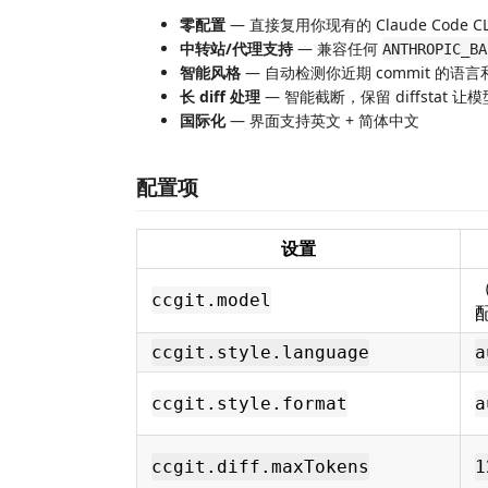
零配置
— 直接复用你现有的 Claude Code C
中转站/代理支持
— 兼容任何
ANTHROPIC_BA
智能风格
— 自动检测你近期 commit 的语言和格式（
长 diff 处理
— 智能截断，保留 diffstat 
国际化
— 界面支持英文 + 简体中文
配置项
设置
（
ccgit.model
ccgit.style.language
a
ccgit.style.format
a
ccgit.diff.maxTokens
1