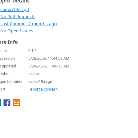
oject Details
codon19/ccgit
No Pull Requests
Last Commit: 2 months ago
No Open Issues
re Info
sion
0.1.0
eased on
5/26/2026, 11:44:58 AM
t updated
5/26/2026, 11:49:13 AM
lisher
codon
que Identifier
codon19.ccgit
ort
Report a concern