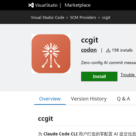
|   Marketplace
Visual Studio Code
>
SCM Providers
>
ccgit
ccgit
codon
|
198 installs
Zero-config AI commit messa
Trouble 
Install
Overview
Version History
Q & A
ccgit
为
Claude Code CLI
用户打造的零配置 AI 提交信