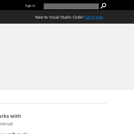
Sign in
New to Visual Studio Code?
Get it now.
rks with
iversal