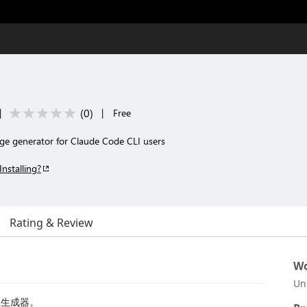
(
0
)
|
|
Free
ge generator for Claude Code CLI users
Installing?
Rating & Review
Wo
Un
息生成器。