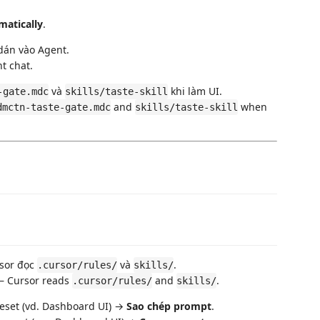
omatically
.
án vào Agent.
t chat.
và
khi làm UI.
-gate.mdc
skills/taste-skill
and
when
dmctn-taste-gate.mdc
skills/taste-skill
sor đọc
và
.
.cursor/rules/
skills/
 — Cursor reads
and
.
.cursor/rules/
skills/
set (vd. Dashboard UI) →
Sao chép prompt
.