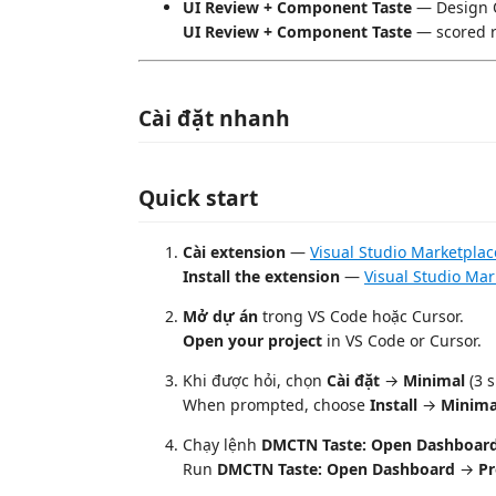
UI Review + Component Taste
— Design Q
UI Review + Component Taste
— scored r
Cài đặt nhanh
Quick start
Cài extension
—
Visual Studio Marketplac
Install the extension
—
Visual Studio Mar
Mở dự án
trong VS Code hoặc Cursor.
Open your project
in VS Code or Cursor.
Khi được hỏi, chọn
Cài đặt
→
Minimal
(3 s
When prompted, choose
Install
→
Minima
Chạy lệnh
DMCTN Taste: Open Dashboar
Run
DMCTN Taste: Open Dashboard
→
P