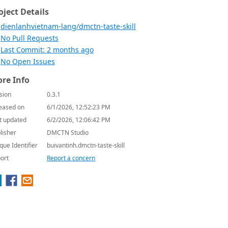
oject Details
dienlanhvietnam-lang/dmctn-taste-skill
No Pull Requests
Last Commit: 2 months ago
No Open Issues
re Info
sion
0.3.1
eased on
6/1/2026, 12:52:23 PM
t updated
6/2/2026, 12:06:42 PM
lisher
DMCTN Studio
que Identifier
buivantinh.dmctn-taste-skill
ort
Report a concern