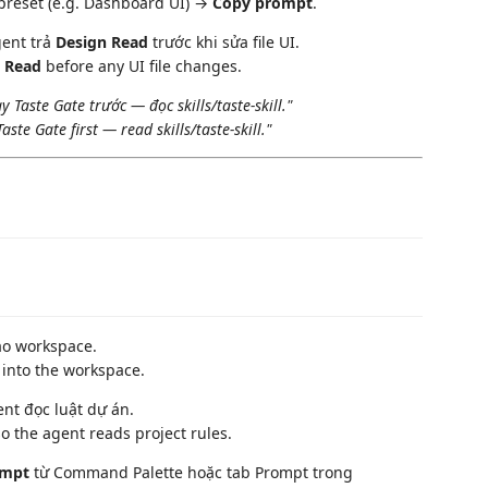
reset (e.g. Dashboard UI) →
Copy prompt
.
gent trả
Design Read
trước khi sửa file UI.
 Read
before any UI file changes.
y Taste Gate trước — đọc skills/taste-skill."
aste Gate first — read skills/taste-skill."
ào workspace.
 into the workspace.
nt đọc luật dự án.
o the agent reads project rules.
ompt
từ Command Palette hoặc tab Prompt trong