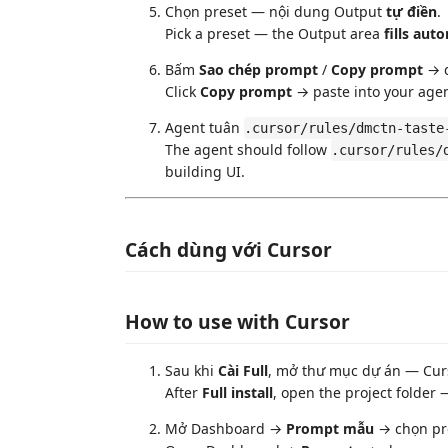
Chọn preset — nội dung Output
tự điền
.
Pick a preset — the Output area
fills aut
Bấm
Sao chép prompt
/
Copy prompt
→ d
Click
Copy prompt
→ paste into your agen
Agent tuân
.cursor/rules/dmctn-taste
The agent should follow
.cursor/rules/
building UI.
Cách dùng với Cursor
How to use with Cursor
Sau khi
Cài Full
, mở thư mục dự án — Cur
After
Full install
, open the project folder
Mở Dashboard →
Prompt mẫu
→ chọn pre