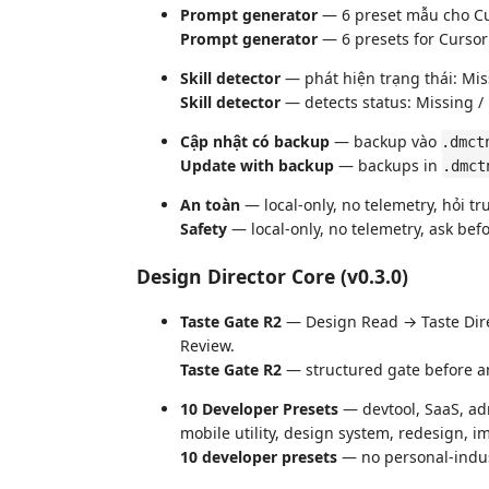
Prompt generator
— 6 preset mẫu cho Cur
Prompt generator
— 6 presets for Cursor 
Skill detector
— phát hiện trạng thái: Miss
Skill detector
— detects status: Missing / 
Cập nhật có backup
— backup vào
.dmct
Update with backup
— backups in
.dmct
An toàn
— local-only, no telemetry, hỏi tr
Safety
— local-only, no telemetry, ask befo
Design Director Core (v0.3.0)
Taste Gate R2
— Design Read → Taste Direc
Review.
Taste Gate R2
— structured gate before a
10 Developer Presets
— devtool, SaaS, ad
mobile utility, design system, redesign, 
10 developer presets
— no personal-indus