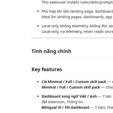
This extension installs rules/skills/prom
Phù hợp khi làm landing page, dashboard,
Ideal for landing pages, dashboards, app 
Local-only, không telemetry, không đọc se
Local-only, no telemetry, never reads secre
Tính năng chính
Key features
Cài Minimal / Full / Custom skill pack
— c
Minimal / Full / Custom skill pack
— choos
Dashboard song ngữ Việt / Anh
— 7 tab: 
đặt extension, Thông tin.
Bilingual VI / EN dashboard
— 7 tabs: Over