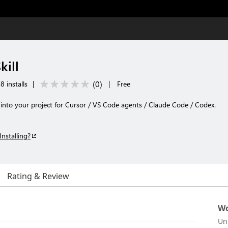
ill
(
0
)
8 installs
|
|
Free
lls into your project for Cursor / VS Code agents / Claude Code / Codex.
Installing?
Rating & Review
Wo
Un