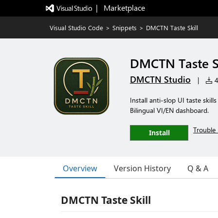
|   Marketplace
Visual Studio Code
>
Snippets
>
DMCTN Taste Skill
DMCTN Taste Sk
DMCTN Studio
|
4
Install anti-slop UI taste ski
Bilingual VI/EN dashboard.
Trouble 
Install
Overview
Version History
Q & A
DMCTN Taste Skill