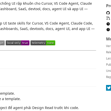
 chống UI rập khuôn cho Cursor, VS Code Agent, Claude
Pr
dashboard, SaaS, devtool, docs, agent UI và app UI —
p UI taste skills for Cursor, VS Code Agent, Claude Code,
ashboards, SaaS, devtools, docs, agent UI, and app UI —
Mo
Ver
Rel
Las
Pub
Uni
Rep
template.
ke a template.
roject để agent phải Design Read trước khi code.