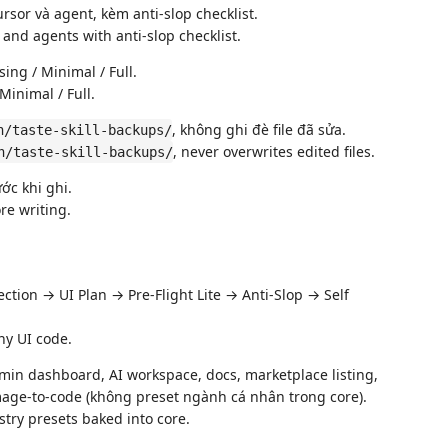
sor và agent, kèm anti-slop checklist.
and agents with anti-slop checklist.
ing / Minimal / Full.
Minimal / Full.
, không ghi đè file đã sửa.
n/taste-skill-backups/
, never overwrites edited files.
n/taste-skill-backups/
ước khi ghi.
re writing.
tion → UI Plan → Pre-Flight Lite → Anti-Slop → Self
ny UI code.
min dashboard, AI workspace, docs, marketplace listing,
image-to-code (không preset ngành cá nhân trong core).
try presets baked into core.