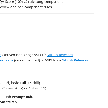
A Score (100) và rule từng component.
eview and per-component rules.
e
(khuyến nghị) hoặc VSIX từ
GitHub Releases
.
ketplace
(recommended) or VSIX from
GitHub Releases
.
kill lõi) hoặc
Full
(15 skill).
l
(3 core skills) or
Full
(all 15).
d
→ tab
Prompt mẫu
.
rompts
tab.