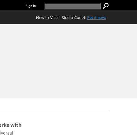
Sign in
New to Visual Studio Code?
Get it now.
rks with
iversal