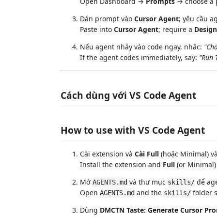
Open Dashboard →
Prompts
→ choose a p
Dán prompt vào
Cursor Agent
; yêu cầu a
Paste into
Cursor Agent
; require a
Design
Nếu agent nhảy vào code ngay, nhắc:
"Chạ
If the agent codes immediately, say:
"Run T
Cách dùng với VS Code Agent
How to use with VS Code Agent
Cài extension và
Cài Full
(hoặc Minimal) v
Install the extension and
Full
(or Minimal)
Mở
và thư mục
để age
AGENTS.md
skills/
Open
and the
folder s
AGENTS.md
skills/
Dùng
DMCTN Taste: Generate Cursor Pr