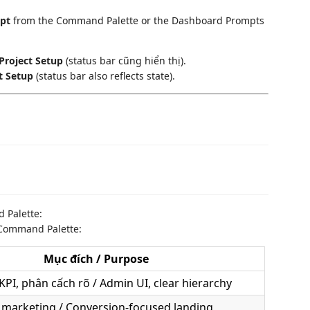
pt
from the Command Palette or the Dashboard Prompts
Project Setup
(status bar cũng hiển thị).
t Setup
(status bar also reflects state).
 Palette:
 Command Palette:
Mục đích / Purpose
 KPI, phân cấch rõ / Admin UI, clear hierarchy
 marketing / Conversion-focused landing