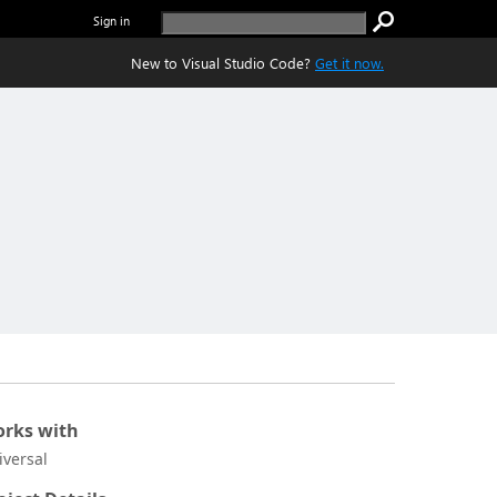
Sign in
New to Visual Studio Code?
Get it now.
rks with
iversal