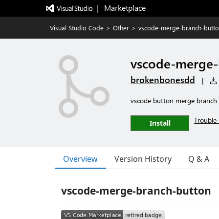
|   Marketplace
Visual Studio Code
>
Other
>
vscode-merge-branch-butt
vscode-merge-
brokenbonesdd
|
vscode button merge branch 
Trouble 
Install
Overview
Version History
Q & A
vscode-merge-branch-button