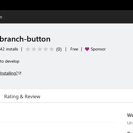
on
branch-button
(
0
)
42 installs
|
|
Free
|
Sponsor
to develop
Installing?
Rating & Review
Wo
Un