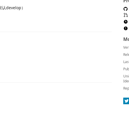
Pr
develop）
Mo
Ver
Rel
Las
Pub
Uni
Ide
Rep