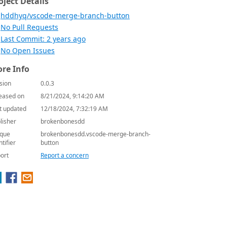
oject Details
hddhyq/vscode-merge-branch-button
No Pull Requests
Last Commit: 2 years ago
No Open Issues
re Info
sion
0.0.3
eased on
8/21/2024, 9:14:20 AM
t updated
12/18/2024, 7:32:19 AM
lisher
brokenbonesdd
que
brokenbonesdd.vscode-merge-branch-
ntifier
button
ort
Report a concern