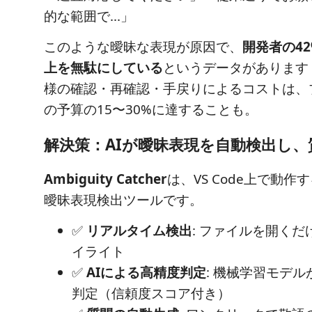
的な範囲で...」
このような曖昧な表現が原因で、
開発者の4
上を無駄にしている
というデータがあります
様の確認・再確認・手戻りによるコストは、
の予算の15〜30%に達することも。
解決策：AIが曖昧表現を自動検出し、
Ambiguity Catcher
は、VS Code上で動作
曖昧表現検出ツールです。
✅
リアルタイム検出
: ファイルを開く
イライト
✅
AIによる高精度判定
: 機械学習モデ
判定（信頼度スコア付き）