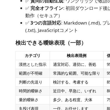
✅
質問の自動生成
: ワンクリックで敬
✅
完全オフライン
: 初回ダウンロード
動作（セキュア）
✅
3つの言語対応
: Markdown (.md)
(.txt), JavaScriptコメント
検出できる曖昧表現（一部）
カテゴリ
検出表現例
漠然とした指示
適宜対応、適切に、善処
9
範囲が不明確
常識的な範囲、可能な限り
9
判断の先送り
検討する、考慮する
8
時間的曖昧さ
近日中、早急に、いずれ
8
量的曖昧さ
多少、ある程度、大体
7
丸投げ表現
一任、お任せします
8