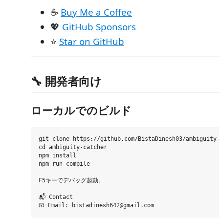
☕
Buy Me a Coffee
💖
GitHub Sponsors
⭐
Star on GitHub
🔧 開発者向け
ローカルでのビルド
git clone https://github.com/BistaDinesh03/ambiguity-
cd ambiguity-catcher

npm install

npm run compile

F5キーでデバッグ起動。

📬 Contact
