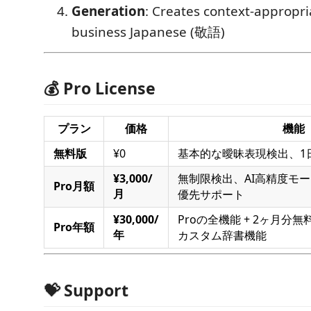
Generation
: Creates context-appropri
business Japanese (敬語)
💰 Pro License
プラン
価格
機能
無料版
¥0
基本的な曖昧表現検出、1
¥3,000/
無制限検出、AI高精度モ
Pro月額
月
優先サポート
¥30,000/
Proの全機能 + 2ヶ月分無料
Pro年額
年
カスタム辞書機能
💝 Support