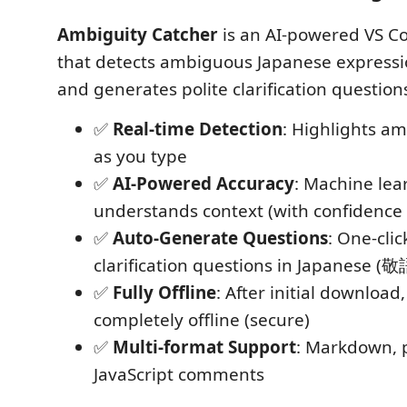
Ambiguity Catcher
is an AI-powered VS C
that detects ambiguous Japanese expressio
and generates polite clarification question
✅
Real-time Detection
: Highlights a
as you type
✅
AI-Powered Accuracy
: Machine le
understands context (with confidence 
✅
Auto-Generate Questions
: One-clic
clarification questions in Japanese (敬
✅
Fully Offline
: After initial download
completely offline (secure)
✅
Multi-format Support
: Markdown, p
JavaScript comments