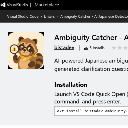
|   Marketplace
Visual Studio Code
>
Linters
>
Ambiguity Catcher - AI Japanese Detecto
Ambiguity Catcher - 
|
bistadev
6 installs
|
AI-powered Japanese ambigui
generated clarification quest
Installation
Launch VS Code Quick Open 
command, and press enter.