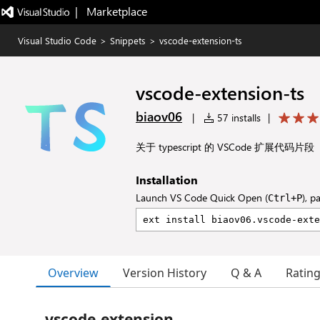
|   Marketplace
Visual Studio Code
>
Snippets
>
vscode-extension-ts
vscode-extension-ts
biaov06
|
57 installs
|
关于 typescript 的 VSCode 扩展代码片段
Installation
Launch VS Code Quick Open (
), p
Ctrl+P
Overview
Version History
Q & A
Ratin
vscode-extension