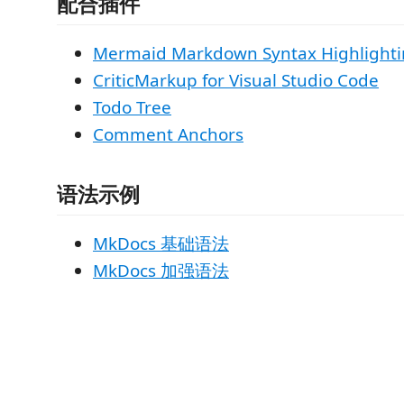
配合插件
Mermaid Markdown Syntax Highlight
CriticMarkup for Visual Studio Code
Todo Tree
Comment Anchors
语法示例
MkDocs 基础语法
MkDocs 加强语法