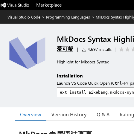
|   Marketplace
Visual Studio Code
>
Programming Languages
>
MkDocs Syntax Highli
MkDocs Syntax Highl
爱可帮
|
4,697 installs
|
Highlight for Mkdocs Syntax
Installation
Launch VS Code Quick Open (
), p
Ctrl+P
Overview
Version History
Q & A
Ratin