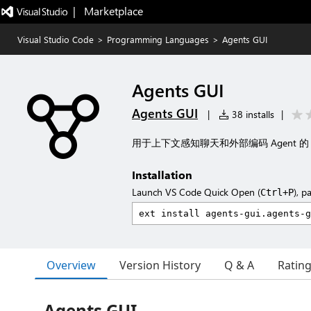
|   Marketplace
Visual Studio Code
>
Programming Languages
>
Agents GUI
Agents GUI
Agents GUI
|
38 installs
|
用于上下文感知聊天和外部编码 Agent 的 VS 
Installation
Launch VS Code Quick Open (
), p
Ctrl+P
Overview
Version History
Q & A
Ratin
Agents GUI