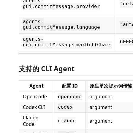
agents-
"def
gui.commitMessage.provider
agents-
"aut
gui.commitMessage.language
agents-
6000
gui.commitMessage.maxDiffChars
支持的 CLI Agent
Agent
配置 ID
原生单次提示词传输
OpenCode
argument
opencode
Codex CLI
argument
codex
Claude
argument
claude
Code