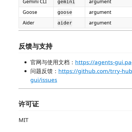
Gemini CLI
argument
gemini
Goose
argument
goose
Aider
argument
aider
反馈与支持
官网与使用文档：
https://agents-gui.p
问题反馈：
https://github.com/trry-hu
gui/issues
许可证
MIT