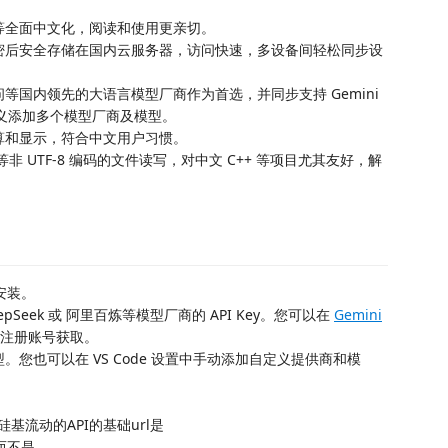
志等全面中文化，阅读和使用更亲切。
加密后安全存储在国内云服务器，访问快速，多设备间轻松同步设
阿里千问等国内领先的大语言模型厂商作为首选，并同步支持 Gemini
支持自定义添加多个模型厂商及模型。
计算和显示，符合中文用户习惯。
30 等非 UTF-8 编码的文件读写，对中文 C++ 等项目尤其友好，解
并安装。
eepSeek 或 阿里百炼等模型厂商的 API Key。您可以在
Gemini
注册账号获取。
。您也可以在 VS Code 设置中手动添加自定义提供商和模
硅基流动的API的基础url是
而不是