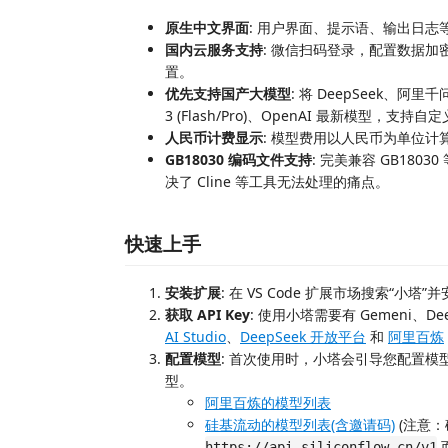
原生中文界面
: 用户界面、提示语、输出日
国内云服务支持
: 微信扫码登录，配置数据
置。
优先支持国产大模型
: 将 DeepSeek、
3 (Flash/Pro)、OpenAI 最新模型，
人民币计费显示
: 模型费用以人民币为单位
GB18030 编码文件支持
: 完美兼容 GB180
决了 Cline 等工具无法处理的痛点。
快速上手
安装扩展
: 在 VS Code 扩展市场搜索“小塔”
获取 API Key
: 使用小塔需要有 Gemeni、D
AI Studio
、
DeepSeek 开放平台
和
阿里百炼
配置模型
: 首次使用时，小塔会引导您配置模型
型。
阿里百炼的模型列表
硅基流动的模型列表(含邀请码)
(注意：
https://api.siliconflow.cn/v1