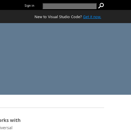
Sign in
New to Visual Studio Code?
Get it now.
rks with
iversal