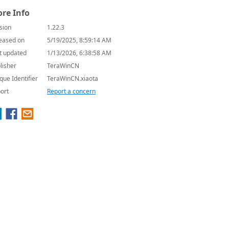
re Info
sion
1.22.3
eased on
5/19/2025, 8:59:14 AM
t updated
1/13/2026, 6:38:58 AM
lisher
TeraWinCN
que Identifier
TeraWinCN.xiaota
ort
Report a concern