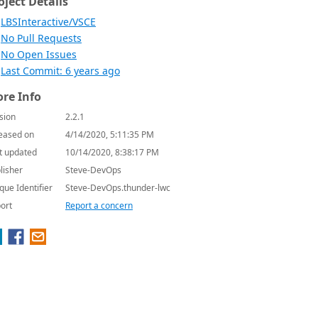
oject Details
LBSInteractive/VSCE
No Pull Requests
No Open Issues
Last Commit: 6 years ago
re Info
sion
2.2.1
eased on
4/14/2020, 5:11:35 PM
t updated
10/14/2020, 8:38:17 PM
lisher
Steve-DevOps
que Identifier
Steve-DevOps.thunder-lwc
ort
Report a concern