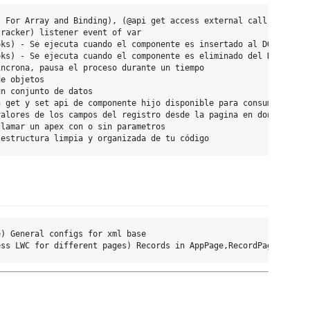
 For Array and Binding), (@api get access external call from par
racker) listener event of var

ks) - Se ejecuta cuando el componente es insertado al DOM

ks) - Se ejecuta cuando el componente es eliminado del DOM

ncrona, pausa el proceso durante un tiempo

e objetos

n conjunto de datos

 get y set api de componente hijo disponible para consumir con *
alores de los campos del registro desde la pagina en donde es ub
lamar un apex con o sin parametros

) General configs for xml base
