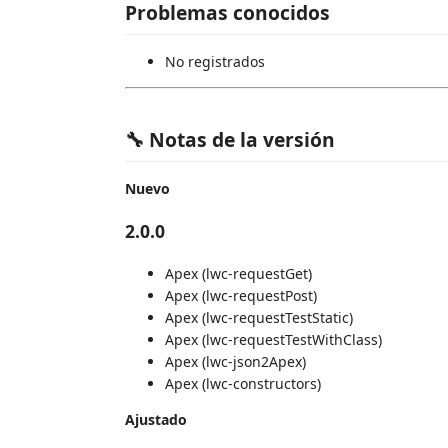
Problemas conocidos
No registrados
🔧 Notas de la versión
Nuevo
2.0.0
Apex (lwc-requestGet)
Apex (lwc-requestPost)
Apex (lwc-requestTestStatic)
Apex (lwc-requestTestWithClass)
Apex (lwc-json2Apex)
Apex (lwc-constructors)
Ajustado