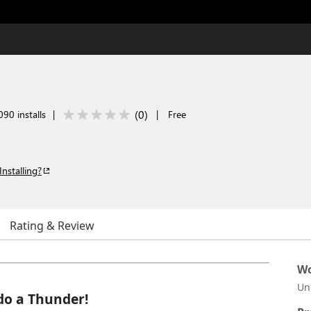
(
0
)
90 installs
|
|
Free
Installing?
Rating & Review
Wo
Un
do a Thunder!