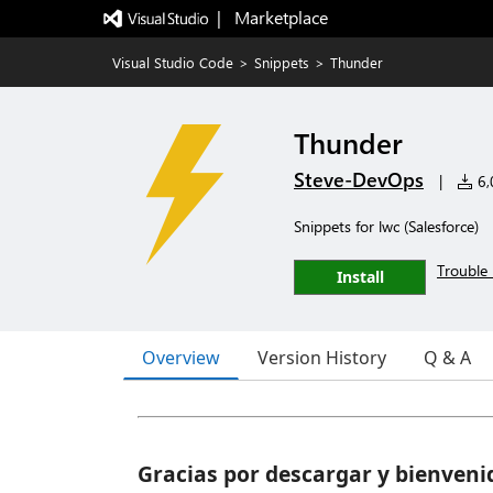
|   Marketplace
Visual Studio Code
>
Snippets
>
Thunder
Thunder
Steve-DevOps
|
6,0
Snippets for lwc (Salesforce)
Trouble 
Install
Overview
Version History
Q & A
Gracias por descargar y bienveni