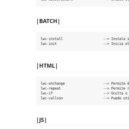
|BATCH|
lwc-install                    --> Instala s
|HTML|
lwc-onchange                   --> Permite d
lwc-repeat                     --> Permite r
lwc-if                         --> Oculta o 
|JS|