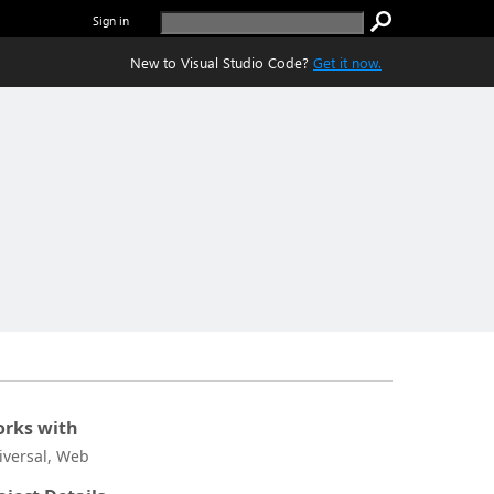
Sign in
New to Visual Studio Code?
Get it now.
rks with
iversal, Web