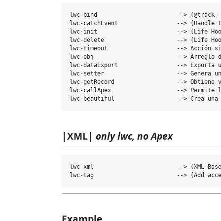
lwc-bind                       --> (@track -
lwc-catchEvent                 --> (Handle t
lwc-init                       --> (Life Hoo
lwc-delete                     --> (Life Hoo
lwc-timeout                    --> Acción si
lwc-obj                        --> Arreglo d
lwc-dataExport                 --> Exporta u
lwc-setter                     --> Genera un
lwc-getRecord                  --> Obtiene v
lwc-callApex                   --> Permite l
|XML|
only lwc, no Apex
lwc-xml                        --> (XML Base
Example