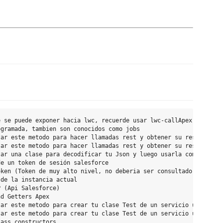
 se puede exponer hacia lwc, recuerde usar lwc-callApex en un co
gramada, tambien son conocidos como jobs

ar este metodo para hacer llamadas rest y obtener su respuesta t
ar este metodo para hacer llamadas rest y obtener su respuesta t
ar una clase para decodificar tu Json y luego usarla como cualqu
e un token de sesión salesforce

ken (Token de muy alto nivel, no deberia ser consultado ni expue
de la instancia actual

 (Api Salesforce)

d Getters Apex

ar este metodo para crear tu clase Test de un servicio usando un
ar este metodo para crear tu clase Test de un servicio usando un