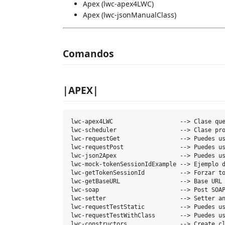
Apex (lwc-apex4LWC)
Apex (lwc-jsonManualClass)
Comandos
|APEX|
lwc-apex4LWC                   --> Clase que
lwc-scheduler                  --> Clase pro
lwc-requestGet                 --> Puedes us
lwc-requestPost                --> Puedes us
lwc-json2Apex                  --> Puedes us
lwc-mock-tokenSessionIdExample --> Ejemplo d
lwc-getTokenSessionId          --> Forzar to
lwc-getBaseURL                 --> Base URL 
lwc-soap                       --> Post SOAP
lwc-setter                     --> Setter an
lwc-requestTestStatic          --> Puedes us
lwc-requestTestWithClass       --> Puedes us