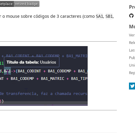
Pr
r o mouse sobre códigos de 3 caracteres (como
,
,
SA1
SB1
Mo
Ver
Rel
Las
Pub
Uni
Rep