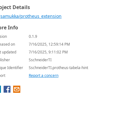
oject Details
samukka/protheus_extension
re Info
sion
0.1.9
eased on
7/16/2025, 12:59:14 PM
t updated
7/16/2025, 9:11:02 PM
lisher
SschneiderTI
que Identifier
SschneiderTI.protheus-tabela-hint
ort
Report a concern