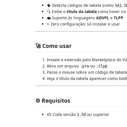
🧠 Detecta códigos de tabela (como
,
SA1
S
🔍 Exibe o
título da tabela
como hover no
💼 Suporte às linguagens
ADVPL
e
TLPP
⚡ Zero configuração: só instalar e usar
🚀 Como usar
Instale a extensão pelo Marketplace do V
Abra um arquivo
ou
.prw
.tlpp
Passe o mouse sobre um código de tabela
Veja o título da tabela aparecer como tool
⚙️ Requisitos
VS Code versão
ou superior
1.50