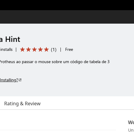
a Hint
(
1
)
nstalls
|
|
Free
 Protheus ao passar o mouse sobre um código de tabela de 3
Installing?
Rating & Review
Wo
Un