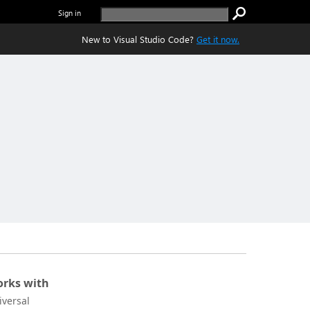
Sign in
New to Visual Studio Code?
Get it now.
rks with
iversal