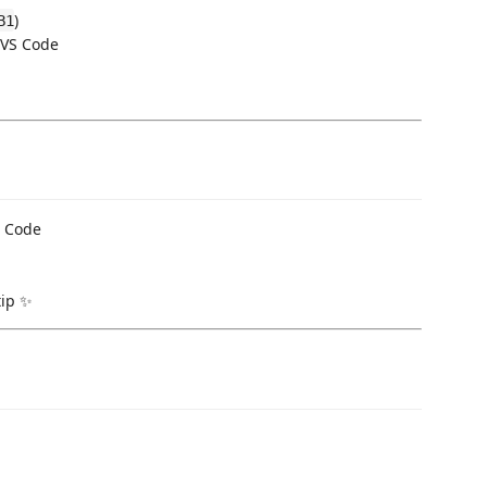
)
B1
 VS Code
S Code
tip ✨