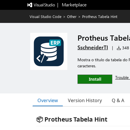
|   Marketplace
Visual Studio Code
>
Other
>
Protheus Tabela Hint
Protheus Tabel
SschneiderTI
|
348 i
Mostra o título da tabela do
caracteres.
Trouble 
Install
Overview
Version History
Q & A
📦 Protheus Tabela Hint