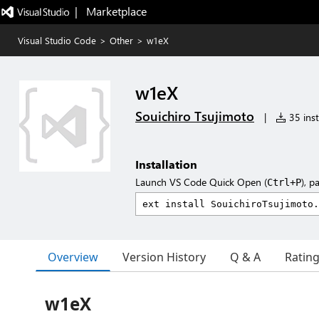
|   Marketplace
Visual Studio Code
>
Other
>
w1eX
w1eX
Souichiro Tsujimoto
|
35 inst
Installation
Launch VS Code Quick Open (
), p
Ctrl+P
Overview
Version History
Q & A
Ratin
w1eX