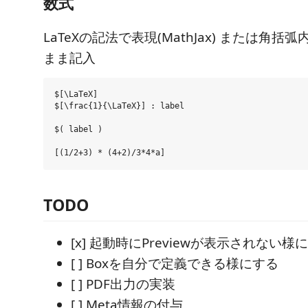
数式
LaTeXの記法で表現(MathJax) または角
まま記入
$[\LaTeX]

$[\frac{1}{\LaTeX}] : label

$( label )

TODO
[x] 起動時にPreviewが表示されない
[ ] Boxを自分で定義できる様にする
[ ] PDF出力の実装
[ ] Meta情報の付与