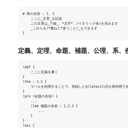
# 商の名前 : 1. {

    ここに_文章_を記述

    この文章は_下線_、*太字*、/イタリック体/を含みます

    _これらを/*重ねて*使うこと/_もできます

定義、定理、命題、補題、公理、系、
!def {

    ここに定義を書く

}

!the : 1.2 {

    ラベルを利用することで、登録した$(latex)の式を再利用でき
}

!pro (命題の名前) {

    ...

    !lem 補題の名前 : 1.2.3 {

        ...

    }

}

!axi {
