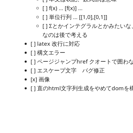
[ ] f(x) ... [f(x)] ...
[ ] 単位行列 ... [[1,0],[0,1]]
[ ] Σとかインテグラルとかみたい
なのは後で考える
[ ] latex 改行に対応
[ ] 構文エラー
[ ] ページジャンプhref クオートで囲
[ ] エスケープ文字 バグ修正
[x] 画像
[ ] 直のhtml文字列生成をやめてdomを