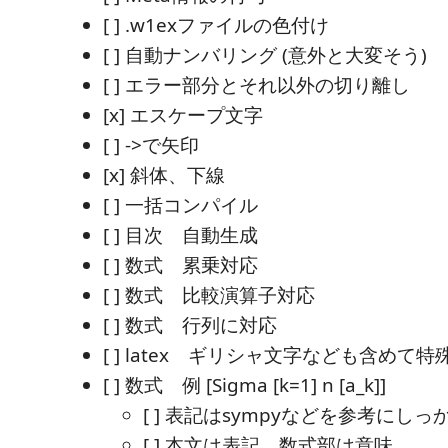
[ ] .w1exファイルの色付け
[ ] 自動ナンバリング (意外と大変そう)
[ ] エラー部分とそれ以外の切り離し
[x] エスケープ文字
[ ] ->で矢印
[x] 斜体、下線
[ ] 一括コンパイル
[ ] 目次 自動生成
[ ] 数式 累乗対応
[ ] 数式 比較演算子対応
[ ] 数式 行列に対応
[ ] latex ギリシャ文字なども含めて
[ ] 数式 例 [Sigma [k=1] n [a_k]]
[ ] 表記はsympyなどを参考にし
[ ] 本文は表記、数式部は意味