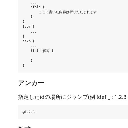
    ...

    !fold {

        ここに書いた内容は折りたたまれます

    }

}

!cor {

    ...

}

!exp {

    ...

    !fold 解答 {

    }

アンカー
指定したidの場所にジャンプ(例 !def _ : 1.2.3 {