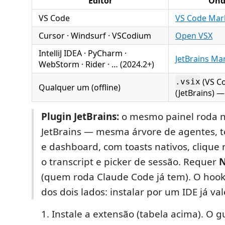
Editor
Ond
VS Code
VS Code Mar
Cursor · Windsurf · VSCodium
Open VSX
IntelliJ IDEA · PyCharm ·
JetBrains Ma
WebStorm · Rider · … (2024.2+)
(VS C
.vsix
Qualquer um (offline)
(JetBrains) 
Plugin JetBrains:
o mesmo painel roda n
JetBrains — mesma árvore de agentes, 
e dashboard, com toasts nativos, clique 
o transcript e picker de sessão. Requer
N
(quem roda Claude Code já tem). O hoo
dos dois lados: instalar por um IDE já val
Instale a extensão (tabela acima). O g