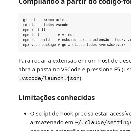
Compilando a partir do código-fo
git clone <repo-url>

cd claude-todos-vscode

npm install

npm test         # vitest

npm run build    # esbuild para a extensão + hook, vi
Para rodar a extensão em um host de des
abra a pasta no VSCode e pressione F5 (us
).
.vscode/launch.json
Limitações conhecidas
O script de hook precisa estar acessív
armazenado em
~/.claude/setting
apagar a extensão manualmente sem d