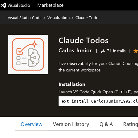
|   Marketplace
Visual Studio Code
>
Visualization
>
Claude Todos
Claude Todos
Carlos Junior
|
71 installs
|
Live observability for your Claude Code a
the current workspace
Installation
Launch VS Code Quick Open (
), p
Ctrl+P
Overview
Version History
Q & A
Ratin