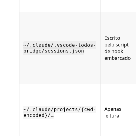
Escrito
pelo script
~/.claude/.vscode-todos-
bridge/sessions.json
de hook
embarcado
Apenas
~/.claude/projects/{cwd-
encoded}/…
leitura