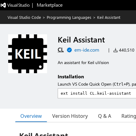
|   Marketplace
Visual Studio Code
>
Programming Languages
>
Keil Assistant
Keil Assistant
CL
em-ide.com
|
440,510 i
An assistant for Keil uVision
Installation
Launch VS Code Quick Open (
), p
Ctrl+P
Overview
Version History
Q & A
Ratin
Keil Assistant