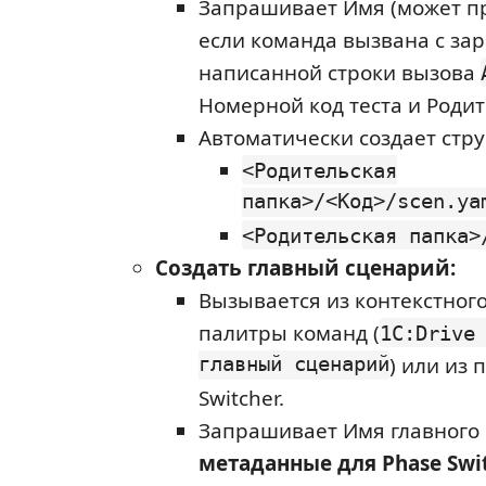
Запрашивает Имя (может п
если команда вызвана с за
написанной строки вызова
Номерной код теста и Родит
Автоматически создает стру
<Родительская
папка>/<Код>/scen.ya
<Родительская папка>
Создать главный сценарий:
Вызывается из контекстног
палитры команд (
1C:Drive
главный сценарий
) или из 
Switcher.
Запрашивает Имя главного 
метаданные для Phase Swi