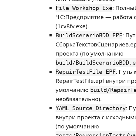
: Полны
File Workshop Exe
'1С:Предприятие — работа 
(1cv8fv.exe).
: Пу
BuildScenarioBDD EPF
СборкаТекстовСценариев.ep
проекта (по умолчанию
build/BuildScenarioBDD.e
: Путь 
RepairTestFile EPF
RepairTestFile.epf внутри пр
умолчанию
build/RepairT
необязательно).
: П
YAML Source Directory
внутри проекта с исходны
(по умолчанию
tests/RegressionTests/ya