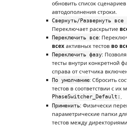
обновить список сценариев
автодополнения строки.
Свернуть/Развернуть все 
Переключает раскрытие
вс
: Переклю
Переключить все
всех
активных тестов
во вс
: Позвол
Переключить фазу
тесты внутри конкретной ф
справа от счетчика включен
: Сбросить со
По умолчанию
тестов в соответствии с их
PhaseSwitcher_Default:
.
: Физически пер
Применить
параметрические папки дл
тестов между директориями