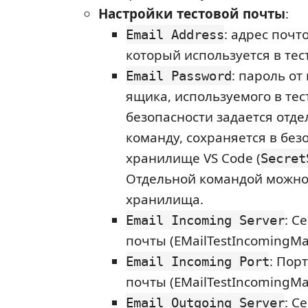
Настройки тестовой почты
:
: адрес почт
Email Address
который используется в тес
: пароль от
Email Password
ящика, используемого в тес
безопасности задается отде
команду, сохраняется в без
хранилище VS Code (
Secret
Отдельной командой можно
хранилища.
: С
Email Incoming Server
почты (EMailTestIncomingMai
: Пор
Email Incoming Port
почты (EMailTestIncomingMai
: С
Email Outgoing Server