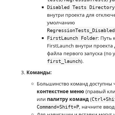
Disabled Tests Directory
внутри проекта для отключ
умолчанию
RegressionTests_Disabled
: Путь 
FirstLaunch Folder
FirstLaunch внутри проекта
файла первого запуска (по
).
first_launch
Команды:
Большинство команд доступны 
контекстное меню
(правый кли
или
палитру команд
(
Ctrl+Shi
, начните вво
Command+Shift+P
Для навигации и вставки могут 