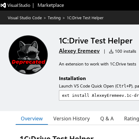
|   Marketplace
Visual Studio Code
>
Testing
>
1C:Drive Test Helper
1C:Drive Test Helper
Alexey Eremeev
|
100 installs
An extension to work with 1C:Drive tests
Installation
Launch VS Code Quick Open (
), p
Ctrl+P
Overview
Version History
Q & A
Ratin
1C:Drive Test Helper