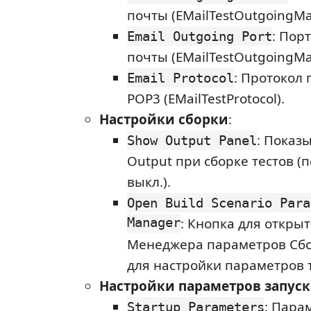
почты (EMailTestOutgoingMai
: Пор
Email Outgoing Port
почты (EMailTestOutgoingMai
: Протокол 
Email Protocol
POP3 (EMailTestProtocol).
Настройки сборки
:
: Показ
Show Output Panel
Output при сборке тестов 
выкл.).
Open Build Scenario Para
Manager
: Кнопка для откры
Менеджера параметров Сб
для настройки параметров т
Настройки параметров запуск
: Пара
Startup Parameters