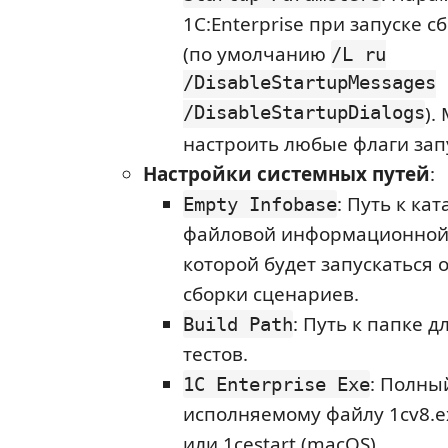
1C:Enterprise при запуске 
(по умолчанию
/L ru
/DisableStartupMessages
/DisableStartupDialogs
).
настроить любые флаги зап
Настройки системных путей
:
: Путь к ка
Empty Infobase
файловой информационной 
которой будет запускаться 
сборки сценариев.
: Путь к папке 
Build Path
тестов.
: Полны
1C Enterprise Exe
исполняемому файлу 1cv8.e
или 1cestart (macOS).