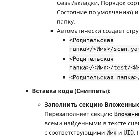
фазы/вкладки, Порядок сор
Состояние по умолчанию) и
папку.
Автоматически создает стру
<Родительская
папка>/<Имя>/scen.ya
<Родительская
папка>/<Имя>/test/<И
<Родительская папка>
Вставка кода (Сниппеты):
Заполнить секцию Вложенны
Перезаполняет секцию
Вложенн
всеми найденными в тексте сц
с соответствующими
и
.
Имя
UID