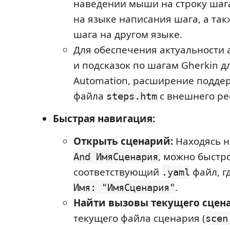
наведении мыши на строку шаг
на языке написания шага, а так
шага на другом языке.
Для обеспечения актуальности
и подсказок по шагам Gherkin д
Automation, расширение поддер
файла
с внешнего ре
steps.htm
Быстрая навигация:
Открыть сценарий:
Находясь н
, можно быстр
And ИмяСценария
соответствующий
файл, г
.yaml
.
Имя: "ИмяСценария"
Найти вызовы текущего сцена
текущего файла сценария (
scen