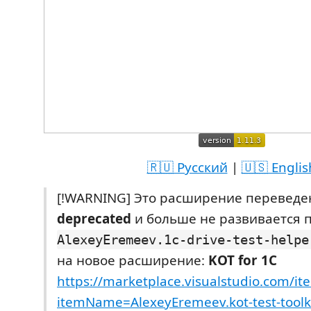
🇷🇺 Русский
|
🇺🇸 Englis
[!WARNING] Это расширение переведен
deprecated
и больше не развивается п
AlexeyEremeev.1c-drive-test-helpe
на новое расширение:
KOT for 1C
https://marketplace.visualstudio.com/it
itemName=AlexeyEremeev.kot-test-toolk