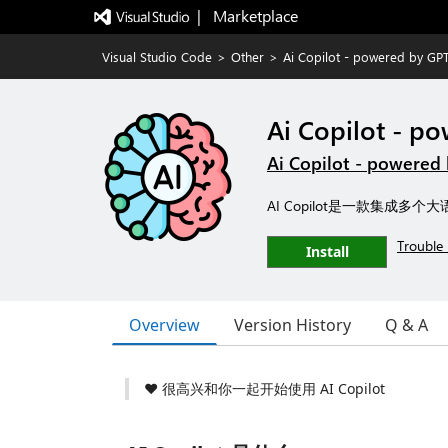
|   Marketplace
Visual Studio Code
>
Other
>
Ai Copilot - powered by GP
Ai Copilot - p
Ai Copilot - powere
AI Copilot是一款集成多个大语
Trouble 
Install
Overview
Version History
Q & A
❤️ 很高兴和你一起开始使用 AI Copilot