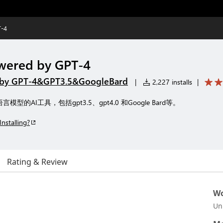
T-4
owered by GPT-4
d by GPT-4&GPT3.5&GoogleBard
|
2,227 installs
|
言模型的AI工具，包括gpt3.5、gpt4.0 和Google Bard等。
Installing?
Rating & Review
Wo
Un