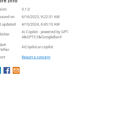
re Info
sion
0.1.0
eased on
6/16/2023, 9:22:31 AM
t updated
4/10/2024, 6:45:10 AM
Ai Copilot - powered by GPT-
lisher
4&GPT3.5&GoogleBard
que
AiCopilot.ai-copilot
ntifier
ort
Report a concern