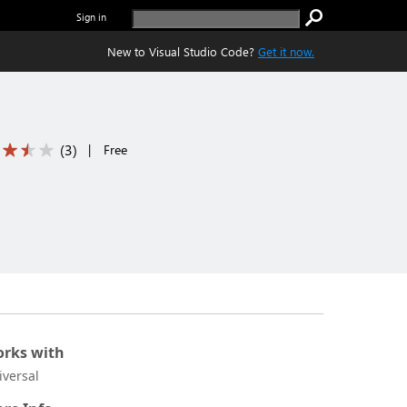
Sign in
New to Visual Studio Code?
Get it now.
(
3
)
|
Free
rks with
iversal